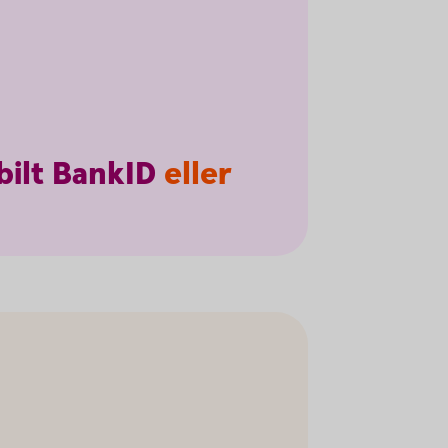
ilt
BankID
eller