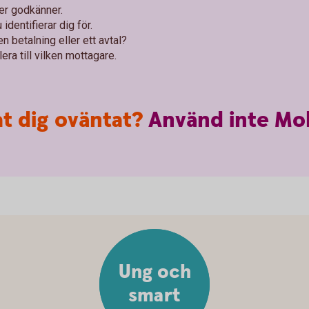
ler godkänner.
identifierar dig för.
n betalning eller ett avtal?
era till vilken mottagare.
t dig oväntat?
Använd
inte
Mob
Ung och
smart