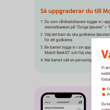
Så uppgraderar du till Mob
Du som vårdnadshavare loggar in i appen
internetbanken på ”Övriga tjänster” > ”
Välj det barn du ska godkänna tjänsten
för att godkänna
Be barnet logga in i sin app och gå till
V
Mobilt BankID” och följ stegen för att
När barnet valt en personlig säkerhets
Vi an
webbp
förbä
F
R
Du ka
webbp