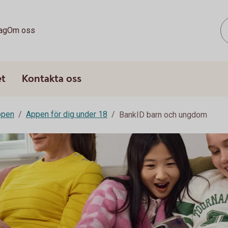
ag
Om oss
et
Kontakta oss
ppen
Appen för dig under 18
BankID barn och ungdom