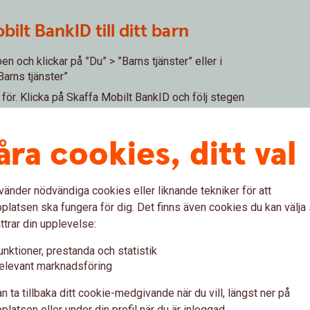
ilt BankID till ditt barn
 och klickar på ”Du” > ”Barns tjänster” eller i
Barns tjänster”
 för. Klicka på Skaffa Mobilt BankID och följ stegen
 ”Du” > ”Mobilt BankID” > ”Beställ eller förnya
åra cookies, ditt val
 godkänna.
kod är det klart
vänder nödvändiga cookies eller liknande tekniker för att
latsen ska fungera för dig. Det finns även cookies du kan välj
ttrar din upplevelse:
unktioner, prestanda och statistik
elevant marknadsföring
n ta tillbaka ditt cookie-medgivande när du vill, längst ner på
latsen eller under din profil när du är inloggad.