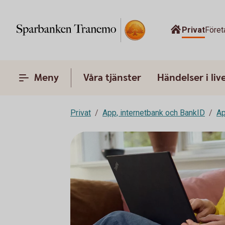
Privat
Föret
Meny
Våra tjänster
Händelser i liv
Privat
App, internetbank och BankID
A