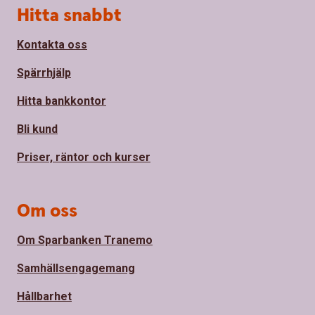
Sidfot
Hitta snabbt
Kontakta oss
Spärrhjälp
Hitta bankkontor
Bli kund
Priser, räntor och kurser
Om oss
Om Sparbanken Tranemo
Samhällsengagemang
Hållbarhet