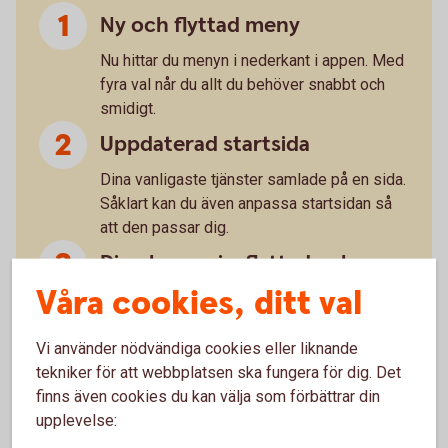
Ny och flyttad meny
Nu hittar du menyn i nederkant i appen. Med
fyra val når du allt du behöver snabbt och
smidigt.
Uppdaterad startsida
Dina vanligaste tjänster samlade på en sida.
Såklart kan du även anpassa startsidan så
att den passar dig.
Din ekonomi – flyttad och
uppfräschad
Våra cookies, ditt val
Snabb och tydlig överblick med ny design.
Vi använder nödvändiga cookies eller liknande
”Du” handlar om dig
tekniker för att webbplatsen ska fungera för dig. Det
finns även cookies du kan välja som förbättrar din
Under det här valet hittar du till exempel
upplevelse:
dokument och meddelande. Sånt som
handlar om dig, helt enkelt.