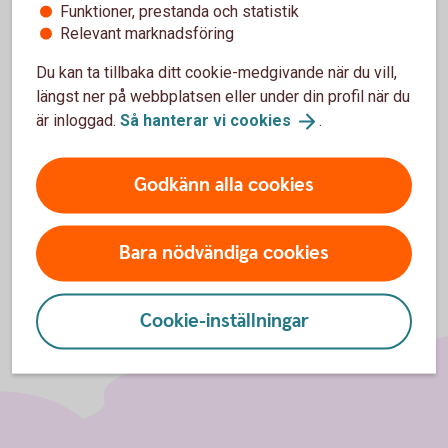
Funktioner, prestanda och statistik
Behöver du hjälp?
Relevant marknadsföring
Under "Hjälp" i appen hittar du nu svar på
Du kan ta tillbaka ditt cookie-medgivande när du vill,
vanliga frågor och kontaktuppgifter till oss.
längst ner på webbplatsen eller under din profil när du
Vi finns här för både små och stora frågor.
är inloggad.
Så hanterar vi
cookies
.
Godkänn alla cookies
Bara nödvändiga cookies
Cookie-inställningar