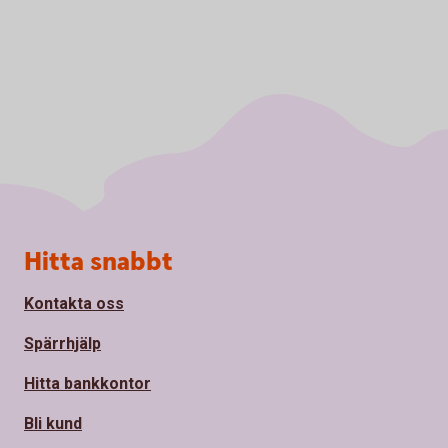
Sidfot
Hitta snabbt
Kontakta oss
Spärrhjälp
Hitta bankkontor
Bli kund