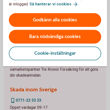
är inloggad.
Så hanterar vi
cookies
.
Godkänn alla cookies
Anmäl skada online
Bara nödvändiga cookies
Anmäl skada online
(3kronor.se)
Anmäl skada via telefon
Cookie-inställningar
Om du drabbats av en skada, kontakta vår
samarbetspartner Tre Kronor Försäkring för att göra
din skadeanmälan.
Skada inom Sverige
0771-23 33 33
Öppet vardagar 09-17