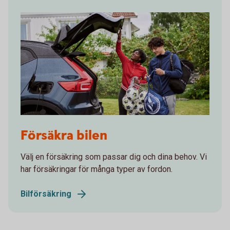
Young adults charging an electric car after soccer
Försäkra bilen
practice
Välj en försäkring som passar dig och dina behov. Vi
har försäkringar för många typer av fordon.
Bilförsäkring