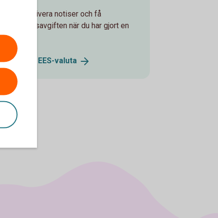
kan du aktivera notiser och få
alutaväxlingsavgiften när du har gjort en
EES-valuta.
köp i annan
EES-valuta