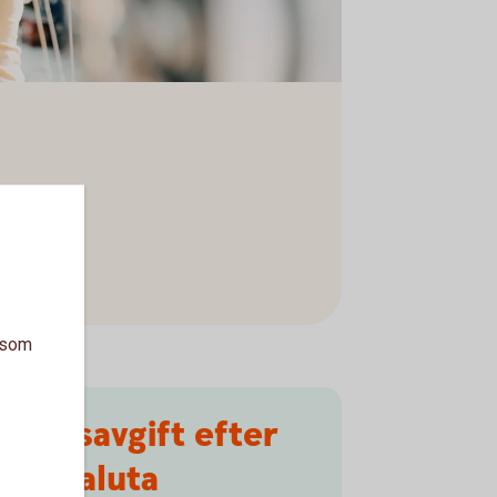
a som
xlingsavgift efter
EES-valuta