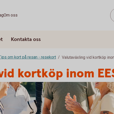
ag
Om oss
et
Kontakta oss
Tips om kort på resan - resekort
Valutaväxling vid kortköp in
 vid kortköp inom EE