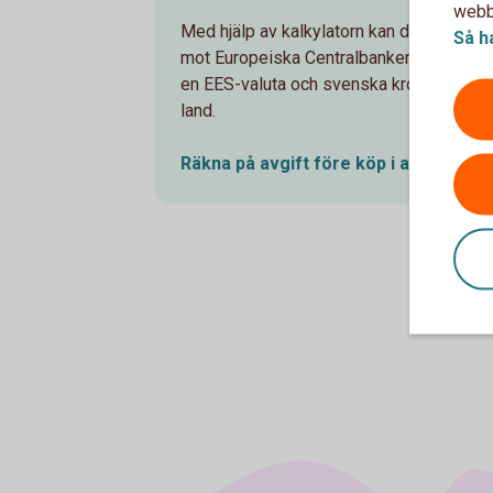
webbp
Med hjälp av kalkylatorn kan du jämföra vå
Så h
mot Europeiska Centralbankens (ECB) väx
en EES-valuta och svenska kronor när tra
land.
Räkna på avgift före köp i annan
EES-