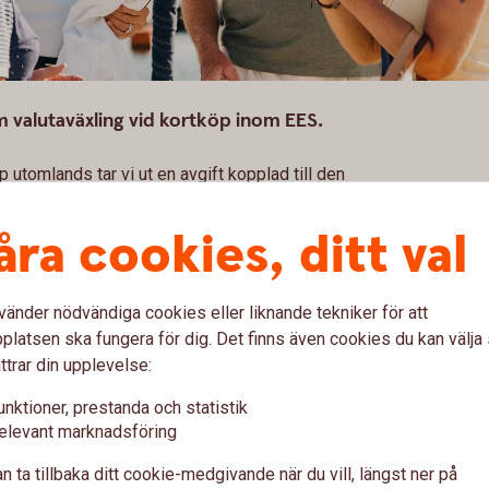
m valutaväxling vid kortköp inom EES.
p utomlands tar vi ut en avgift kopplad till den
alutaväxlingspåslag, eller valutapåslag.
åra cookies, ditt val
entuella andra
avgifter
vänder nödvändiga cookies eller liknande tekniker för att
latsen ska fungera för dig. Det finns även cookies du kan välj
ttrar din upplevelse:
unktioner, prestanda och statistik
 före köp i
Ta reda på vä
elevant marknadsföring
köp i annan 
n ta tillbaka ditt cookie-medgivande när du vill, längst ner på