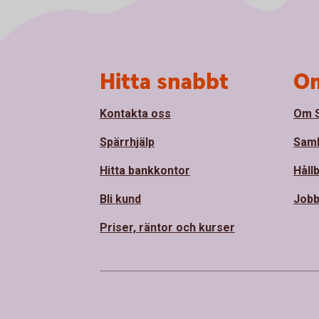
Sidfot
Hitta snabbt
Om
Kontakta oss
Om 
Spärrhjälp
Sam
Hitta bankkontor
Håll
Bli kund
Jobb
Priser, räntor och kurser