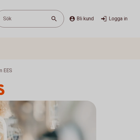
Sök
Bli kund
Logga in
om EES
S