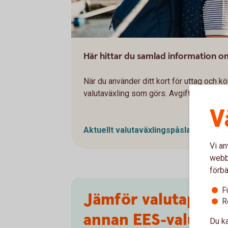
Här hittar du samlad information o
När du använder ditt kort för uttag och kö
valutaväxling som görs. Avgiften kallas v
V
Aktuellt valutaväxlingspåslag och ev
Vi an
webbp
förbä
F
Jämför valutapåslag
R
annan EES-valuta
Du ka