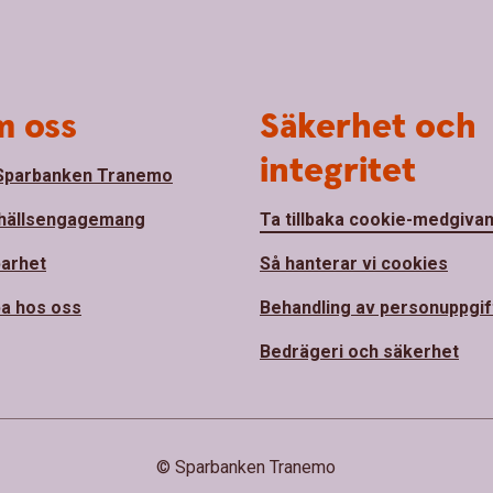
 oss
Säkerhet och
integritet
Sparbanken Tranemo
hällsengagemang
Ta tillbaka cookie-medgiva
barhet
Så hanterar vi cookies
a hos oss
Behandling av personuppgif
Bedrägeri och säkerhet
© Sparbanken Tranemo