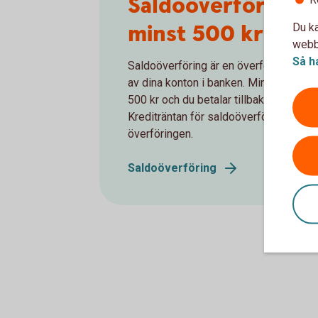
Saldoöverföring – 
minst 500 kr till 
Du ka
webbp
Så h
Saldoöverföring är en överföring av peng
av dina konton i banken. Minsta belopp
500 kr och du betalar tillbaka som vanl
Krediträntan för saldoöverföring räkna
överföringen.
Saldoöverföring