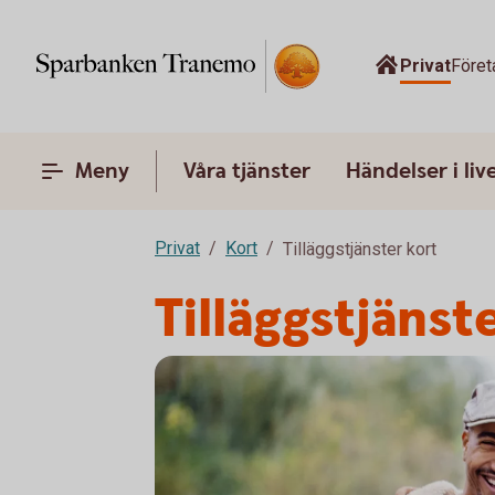
Privat
Föret
Meny
Våra tjänster
Händelser i liv
Privat
Kort
Tilläggstjänster kort
Tilläggstjänst