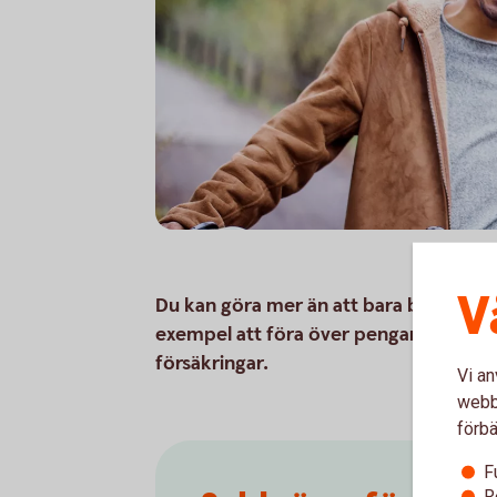
V
Du kan göra mer än att bara betala med di
exempel att föra över pengar från ditt 
försäkringar.
Vi an
webbp
förbä
F
R