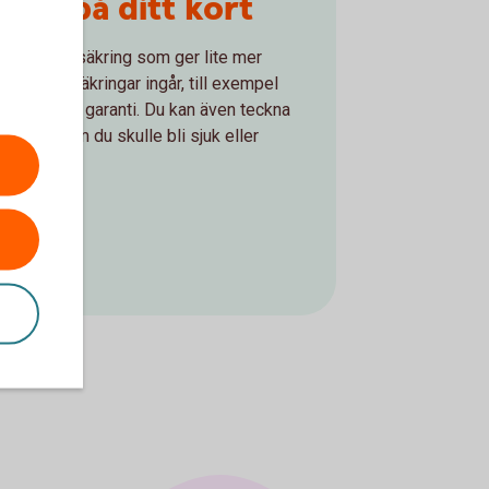
ngar på ditt kort
r en reseförsäkring som ger lite mer
ika köpförsäkringar ingår, till exempel
och förlängd garanti. Du kan även teckna
 skydd om du skulle bli sjuk eller