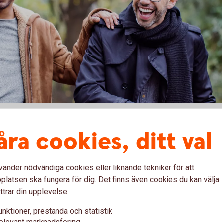
åra cookies, ditt val
tt kort. Du får även tillgång till andra tjänster, till
kreditkort till ett konto - saldoöverföring - och olika
vänder nödvändiga cookies eller liknande tekniker för att
latsen ska fungera för dig. Det finns även cookies du kan välj
ttrar din upplevelse:
unktioner, prestanda och statistik
elevant marknadsföring