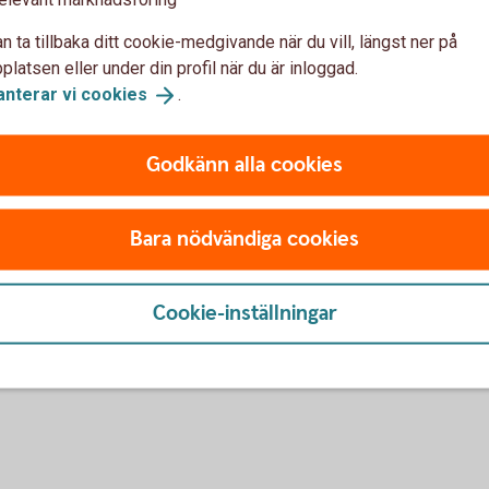
vid flytt av
Olika försäkri
konto
n ta tillbaka ditt cookie-medgivande när du vill, längst ner på
Alla våra kreditkort innehålle
latsen eller under din profil när du är inloggad.
trygghet när du reser. Även ol
anterar vi
cookies
.
ar från ditt kreditkort till ett
drulleförsäkring, prisgaranti 
 för en saldoöverföring är
betalningsskydd som ger extra
igt via din månadsfaktura.
Godkänn alla cookies
arbetslös.
s från första dagen efter
Försäkringar på ditt
kort
Bara nödvändiga cookies
Cookie-inställningar