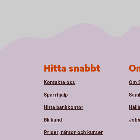
Sidfot
Hitta snabbt
Om
Kontakta oss
Om 
Spärrhjälp
Sam
Hitta bankkontor
Håll
Bli kund
Jobb
Priser, räntor och kurser