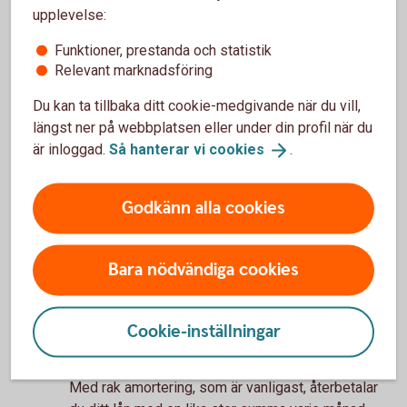
krävs för alla typer av lån.
upplevelse:
Amortering
Funktioner, prestanda och statistik
Ett lån måste förr eller senare betalas tillbaka. Om
Relevant marknadsföring
du köper bostad beräknas din amortering utifrån
Du kan ta tillbaka ditt cookie-medgivande när du vill,
hur mycket du lånar i förhållande till vad bostaden
längst ner på webbplatsen eller under din profil när du
är värd och din inkomst.
är inloggad.
Så hanterar vi
cookies
.
• Bolån över 70 procent av bostadens värde ska
amorteras med minst 2 procent per år.
Godkänn alla cookies
• Bolån över 50 procent till och med 70 procent av
bostadens värde ska amorteras med minst 1
procent per år.
Bara nödvändiga cookies
Två olika typer av
återbetalning; rak
Cookie-inställningar
amortering och annuitet
Med rak amortering, som är vanligast, återbetalar