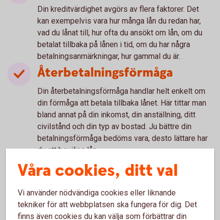
Din kreditvärdighet avgörs av flera faktorer. Det
kan exempelvis vara hur många lån du redan har,
vad du lånat till, hur ofta du ansökt om lån, om du
betalat tillbaka på lånen i tid, om du har några
betalningsanmärkningar, hur gammal du är.
Återbetalningsförmåga
Din återbetalningsförmåga handlar helt enkelt om
din förmåga att betala tillbaka lånet. Här tittar man
bland annat på din inkomst, din anställning, ditt
civilstånd och din typ av bostad. Ju bättre din
betalningsförmåga bedöms vara, desto lättare har
du att beviljas lån.
Kreditupplysning
Våra cookies, ditt val
För att kontrollera ovanstående och att du har
Vi använder nödvändiga cookies eller liknande
möjlighet att betala räntor och amorteringar på ditt
tekniker för att webbplatsen ska fungera för dig. Det
lån måste långivaren ta en kreditupplysning. Det
finns även cookies du kan välja som förbättrar din