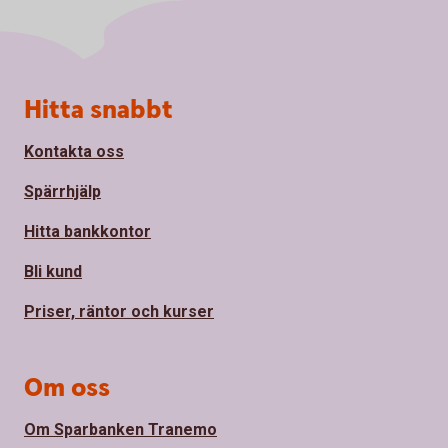
Sidfot
Hitta snabbt
Kontakta oss
Spärrhjälp
Hitta bankkontor
Bli kund
Priser, räntor och kurser
Om oss
Om Sparbanken Tranemo