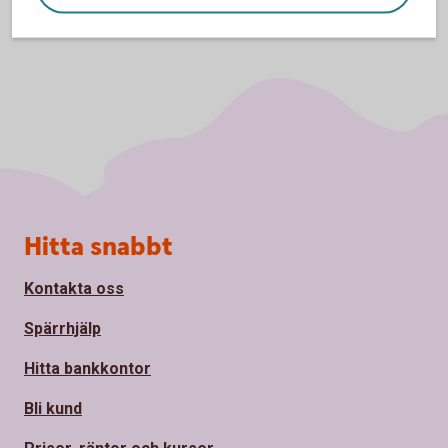
Sidfot
Hitta snabbt
Kontakta oss
Spärrhjälp
Hitta bankkontor
Bli kund