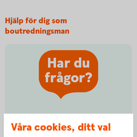
Hjälp för dig som
boutredningsman
Har du
frågor?
Hittar du inte informationen du
Våra cookies, ditt val
söker? Behöver du annan hjälp?