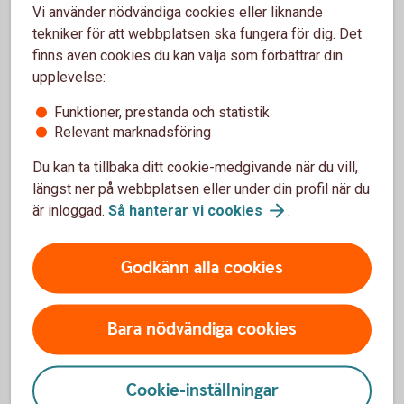
Vi använder nödvändiga cookies eller liknande
Kontakta Sparbanken Tranemo via vår telefonväxel.
tekniker för att webbplatsen ska fungera för dig. Det
Ring 0325 - 471 00
finns även cookies du kan välja som förbättrar din
Du kan också hitta svar på vanliga frågor:
upplevelse:
Vanliga frågor och svar om arvskifte och
Funktioner, prestanda och statistik
dödsbo
Relevant marknadsföring
Du kan ta tillbaka ditt cookie-medgivande när du vill,
längst ner på webbplatsen eller under din profil när du
är inloggad.
Så hanterar vi
cookies
.
För att se detta innehåll behöver du först
godkänna cookies för Funktioner, prestanda
Godkänn alla cookies
och statistik.
Inställningar för cookies
Bara nödvändiga cookies
Cookie-inställningar