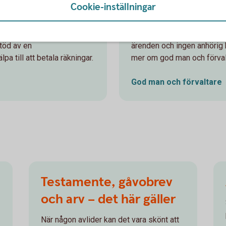
Cookie-inställningar
God man och fö
 vardagsekonomi och
Om en person inte längre k
stöd av en
ärenden och ingen anhörig ka
pa till att betala räkningar.
mer om god man och förvalt
God man och
förvaltare
Testamente, gåvobrev
och arv – det här gäller
När någon avlider kan det vara skönt att