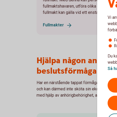
V
fullmaktshavaren, utföra olika handlingar 
fullmakt kan gälla vid ett enstaka tillfälle 
Vi an
webbp
Fullmakter
förbä
F
R
Du ka
Hjälpa någon annan s
webbp
beslutsförmåga
Så h
Har en närstående tappat förmågan att fatta
och kan därmed inte sköta sin ekonomi? Då k
med hjälp av anhörigbehörighet, alternativt f