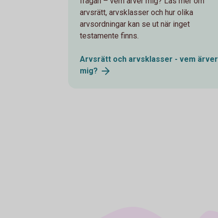
frågan – vem ärver mig? Läs mer om
arvsrätt, arvsklasser och hur olika
arvsordningar kan se ut när inget
testamente finns.
Arvsrätt och arvsklasser - vem ärver
mig?