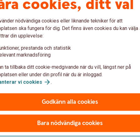
åra cookies, ditt val
och fatta beslut åt dig. En
ekonomiska intressen, om 
eller tillsvidare.
upprätta fullmakten själv, onl
vänder nödvändiga cookies eller liknande tekniker för att
latsen ska fungera för dig. Det finns även cookies du kan välj
Framtidsfullmakt
ttrar din upplevelse:
unktioner, prestanda och statistik
elevant marknadsföring
n ta tillbaka ditt cookie-medgivande när du vill, längst ner på
om inte längre har
latsen eller under din profil när du är inloggad.
anterar vi
cookies
.
 informerade beslut, på grund av sjukdom,
Godkänn alla cookies
an personen få hjälp av dig som anhörig,
å en god man eller förvaltare utsedd.
Bara nödvändiga cookies