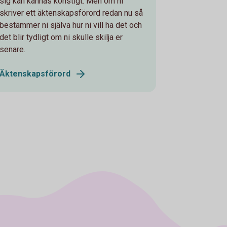
sig kan kännas konstigt. Men om ni
skriver ett äktenskapsförord redan nu så
bestämmer ni själva hur ni vill ha det och
det blir tydligt om ni skulle skilja er
senare.
Äktenskapsförord