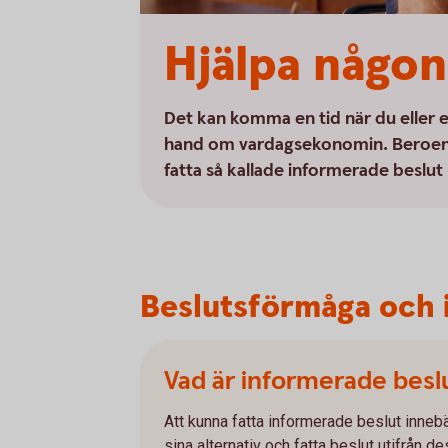
Hjälpa någo
Det kan komma en tid när du eller
hand om vardagsekonomin. Beroend
fatta så kallade informerade beslut - 
Beslutsförmåga och 
Vad är informerade besl
Att kunna fatta informerade beslut innebä
sina alternativ och fatta beslut utifrån 