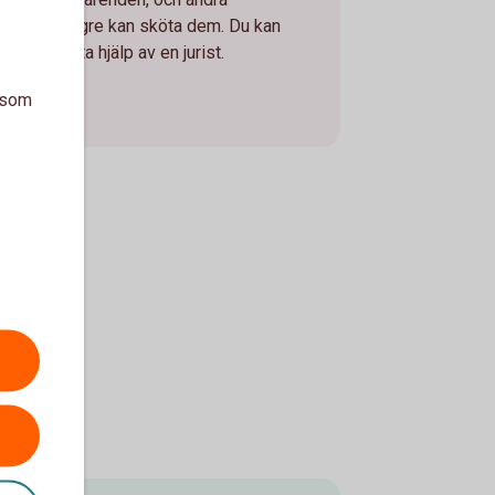
du inte längre kan sköta dem. Du kan
ine, eller ta hjälp av en jurist.
a som