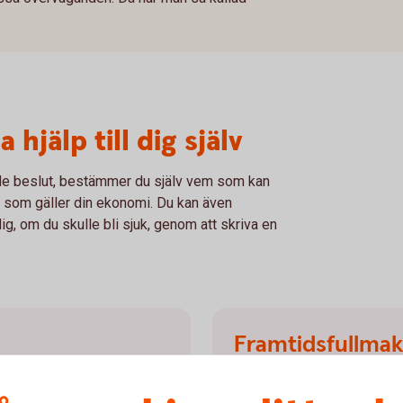
 hjälp till dig själv
rade beslut, bestämmer du själv vem som kan
 som gäller din ekonomi. Du kan även
, om du skulle bli sjuk, genom att skriva en
Framtidsfullmak
rende kan du skriva en
Genom att skriva en framtid
fullmakten till,
vilka som ska få ta hand o