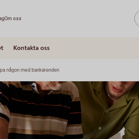
ag
Om oss
et
Kontakta oss
lpa någon med bankärenden