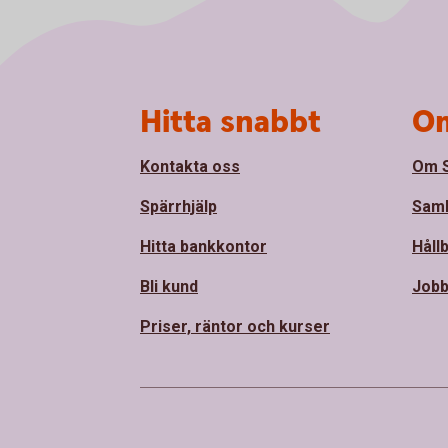
Sidfot
Hitta snabbt
Om
Kontakta oss
Om 
Spärrhjälp
Sam
Hitta bankkontor
Håll
Bli kund
Jobb
Priser, räntor och kurser