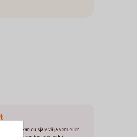
t
sfullmakt kan du själv välja vem eller
m dina bankärenden, och andra