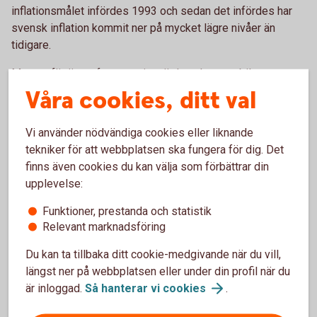
inflationsmålet infördes 1993 och sedan det infördes har
svensk inflation kommit ner på mycket lägre nivåer än
tidigare.
Men varför är ett fast penningvärde och en stabil
penningpolitik viktigt? Jo för att skapa förutsägbarhet och
Våra cookies, ditt val
stabilitet för ett lands ekonomi, så att privatpersoner,
företag och andra aktörer vet vad som gäller och vågar ta
Vi använder nödvändiga cookies eller liknande
beslut för framtiden. En stabil penningpolitik underlättar för
tekniker för att webbplatsen ska fungera för dig. Det
människor och företag att ta beslut, så att de vågar
finns även cookies du kan välja som förbättrar din
investera och företag vågar anställa.
upplevelse:
Funktioner, prestanda och statistik
Relevant marknadsföring
Ta del av vår omvärldsanalys
Du kan ta tillbaka ditt cookie-medgivande när du vill,
längst ner på webbplatsen eller under din profil när du
Swedbank Makroanalys analyserar regelbundet
är inloggad.
Så hanterar vi
cookies
.
svensk och internationell ekonomi. Analyserna
omfattar kontinuerlig konjunkturbevakning och