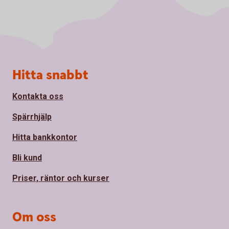
Sidfot
Hitta snabbt
Kontakta oss
Spärrhjälp
Hitta bankkontor
Bli kund
Priser, räntor och kurser
Om oss