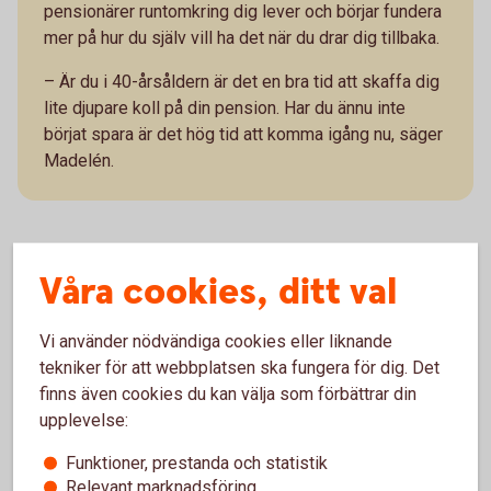
pensionärer runtomkring dig lever och börjar fundera
mer på hur du själv vill ha det när du drar dig tillbaka.
– Är du i 40-årsåldern är det en bra tid att skaffa dig
lite djupare koll på din pension. Har du ännu inte
börjat spara är det hög tid att komma igång nu, säger
Madelén.
Snabba tips
Våra cookies, ditt val
Vi använder nödvändiga cookies eller liknande
Se till att få tjänstepension eller att bli
tekniker för att webbplatsen ska fungera för dig. Det
kompenserad om du har ett jobb som inte ger
finns även cookies du kan välja som förbättrar din
dig tjänstepension.
upplevelse:
Det är fortfarande långt kvar till pensionen och
Funktioner, prestanda och statistik
du kan ta risk i ditt pensionssparande och få
Relevant marknadsföring