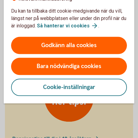
möjlighet till högre avkastning. Om du sparar i
fonder, tänk på att avgiften spelar roll i längden.
Du kan ta tillbaka ditt cookie-medgivande när du vill,
Bildar man familj och den ena jobbar deltid och
längst ner på webbplatsen eller under din profil när du
tar större ansvar under småbarnsår bör man
är inloggad.
Så hanterar vi
cookies
.
kompensera varandra ekonomiskt för det.
Godkänn alla cookies
Bara nödvändiga cookies
Cookie-inställningar
40-åring
fler tips!