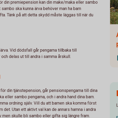
för din premiepension kan din make/maka eller sambo
att sambo ska kunna ärva behöver man ha barn
ifta. Tänk på att detta skydd måste läggas till när du
Fami
rva. Vid dödsfall går pengarna tillbaka till
h delas ut till andra i samma årskull.
d
för din tjänstepension, går pensionspengarna till dina
ka eller sambo pengarna, och i andra hand dina barn.
ämma ordning själv. Vill du att barnen ska komma först
 om det. Utan ett aktivt val kan de annars hamna i andra
 men skulle bli sambo eller gifta sig längre fram.