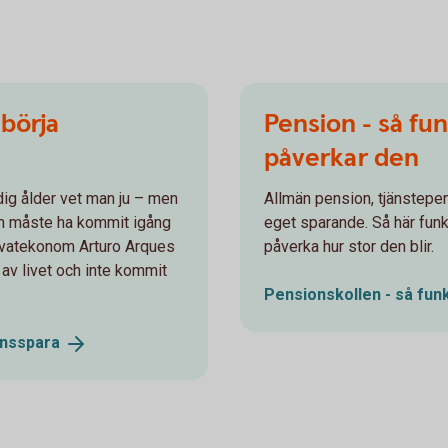
 börja
Pension - så fu
påverkar den
idig ålder vet man ju – men
Allmän pension, tjänstepe
en måste ha kommit igång
eget sparande. Så här fun
privatekonom Arturo Arques
påverka hur stor den blir.
n av livet och inte kommit
Pensionskollen - så fun
nsspara