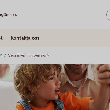
ag
Om oss
et
Kontakta oss
on
Vem ärver min pension?