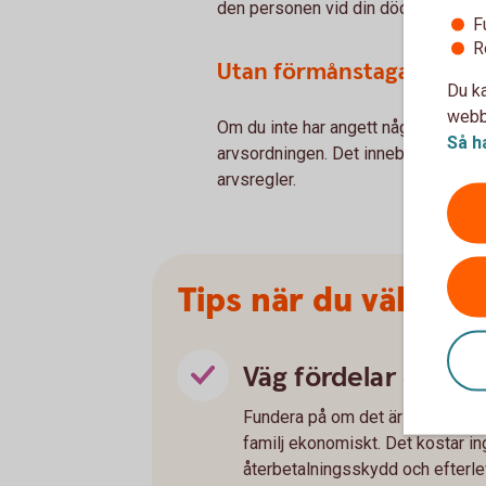
den personen vid din död. Detta ger
F
R
Utan förmånstagare
Du ka
webbp
Om du inte har angett någon förmån
Så h
arvsordningen. Det innebär att dina
arvsregler.
Tips när du väljer 
Väg fördelar och n
Fundera på om det är viktigare f
familj ekonomiskt. Det kostar in
återbetalningsskydd och efterle