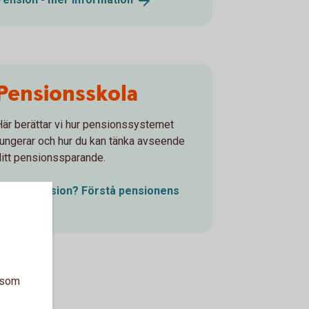
Pensionsskola
Här berättar vi hur pensionssystemet
fungerar och hur du kan tänka avseende
ditt pensionssparande.
Vad är pension? Förstå pensionens
delar
a som