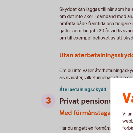
Skyddet kan läggas till när som hel
om det inte sker i samband med anst
omfatta både framtida och tidigare
gäller som längst i 20 år vid livsva
om till exempel behovet av att skyd
Utan återbetalningsskyd
Om du inte väljer återbetalningssky
arvsvinster, vilket innebär att din e
Återbetalningsskydd
V
Privat pensionsspar
Med förmånstagare
Vi an
webbp
förbä
Har du angett en förmånstagare i dit