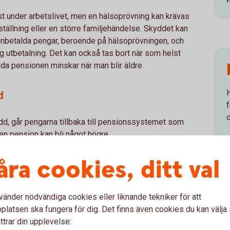
st under arbetslivet, men en hälsoprövning kan krävas
ällning eller en större familjehändelse. Skyddet kan
 inbetalda pengar, beroende på hälsoprövningen, och
rig utbetalning. Det kan också tas bort när som helst
da pensionen minskar när man blir äldre.
d
dd, går pengarna tillbaka till pensionssystemet som
gen pension kan bli något högre.
åra cookies, ditt val
ande
vänder nödvändiga cookies eller liknande tekniker för att
latsen ska fungera för dig. Det finns även cookies du kan välj
ttrar din upplevelse:
t privata pensionssparande går pengarna direkt till