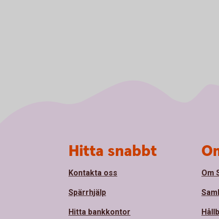
Sidfot
Hitta snabbt
Om
Kontakta oss
Om 
Spärrhjälp
Sam
Hitta bankkontor
Håll