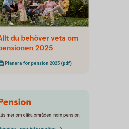
ly and friends having a picnic in the garden
Allt du behöver veta om
pensionen 2025
Planera för pension 2025 (pdf)
Pension
Läs mer om olika områden inom pension.
Pension - mer
information