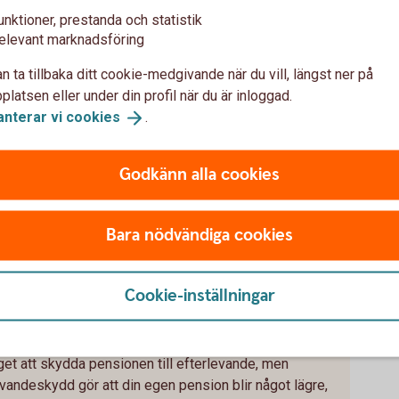
 dig full kontroll över vem som får pengarna.
unktioner, prestanda och statistik
elevant marknadsföring
n ta tillbaka ditt cookie-medgivande när du vill, längst ner på
latsen eller under din profil när du är inloggad.
stagare, fördelas pengarna enligt den vanliga
anterar vi
cookies
.
 anhöriga får pengarna i enlighet med gällande
Godkänn alla cookies
Bara nödvändiga cookies
efterlevandeskydd
Cookie-inställningar
ackdelar med skyddet
ör dig att ha en högre pension eller att skydda din
get att skydda pensionen till efterlevande, men
vandeskydd gör att din egen pension blir något lägre,