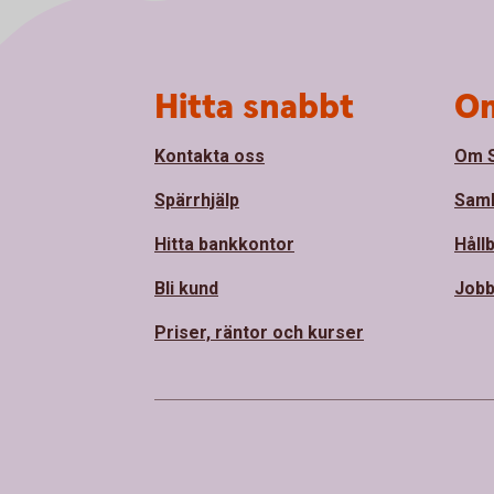
Sidfot
Hitta snabbt
Om
Kontakta oss
Om 
Spärrhjälp
Sam
Hitta bankkontor
Håll
Bli kund
Jobb
Priser, räntor och kurser