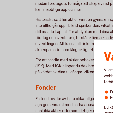
medan företagets förmåga att skapa vinst på
kan snabbt gå upp och ner.
Historiskt sett har aktier varit en gynnsam s
inte alltid går upp; ibland sjunker den, vilket 
ditt insatta kapital. För att lyckas med dina 
företag du investerar i, förstå aktiemarkna
utvecklingen. Att känna till riskerna med plac
aktiesparande som långsiktigt eftersom det 
V
För att handla med aktier behöver du ett sär
(ISK). Med ISK slipper du deklarera varje affä
Vi an
på värdet av dina tillgångar, vilken rapporter
webbp
förbä
Fonder
F
R
En fond består av flera olika tillgångar som
ägs gemensamt med andra sparare i fonden.
Du ka
enskilda aktier eftersom det ger dig tillgång