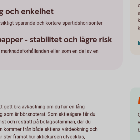
ng och enkelhet
a
siktigt sparande och kortare spartidshorisonter
per - stabilitet och lägre risk
a marknadsförhållanden eller som en del av en
skt gett bra avkastning om du har en lång
tag som är börsnoterat. Som aktieägare får du
 vinst och rösträtt på bolagsstämman, där du
v
en kommer från både aktiens värdeökning och
r styr främst hur aktiekursen utvecklas,