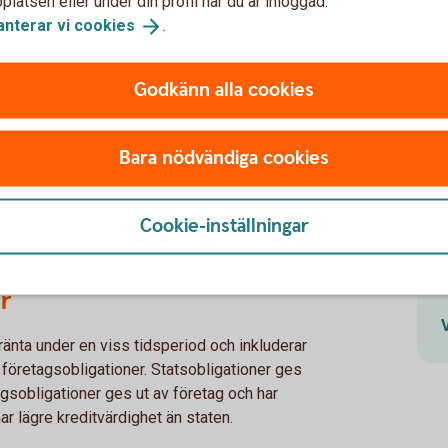
latsen eller under din profil när du är inloggad.
 med varierande risknivåer, vilket gör att
anterar vi
cookies
.
arande och kortare spartider.
i
ansättning; fler aktier innebär högre risk än
Godkänn alla cookies
onder inom vissa branscher eller geografiska
äntad avkastning, vilket innebär större
Bara nödvändiga cookies
 speciellt konto för fonder; här används ofta
er deklareras istället för årlig skatt. Valet
Cookie-inställningar
tade avkastning.
r
nta under en viss tidsperiod och inkluderar
 företagsobligationer. Statsobligationer ges
gsobligationer ges ut av företag och har
ar lägre kreditvärdighet än staten.