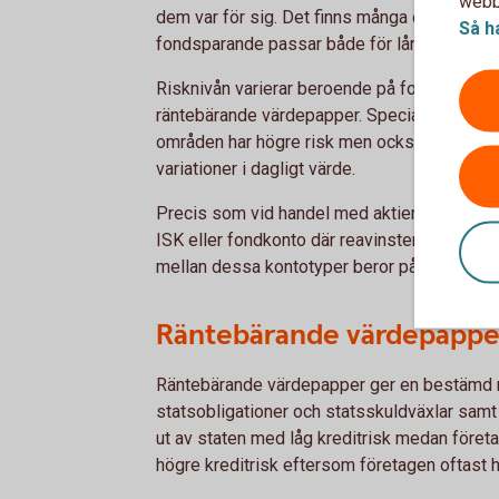
webbp
dem var för sig. Det finns många olika fonder
Så h
fondsparande passar både för långsiktigt sp
Risknivån varierar beroende på fondens samm
räntebärande värdepapper. Specialiserade f
områden har högre risk men också högre förv
variationer i dagligt värde.
Precis som vid handel med aktier behövs ett
ISK eller fondkonto där reavinster och förlust
mellan dessa kontotyper beror på din förvän
Räntebärande värdepappe
Räntebärande värdepapper ger en bestämd rä
statsobligationer och statsskuldväxlar samt
ut av staten med låg kreditrisk medan företa
högre kreditrisk eftersom företagen oftast h