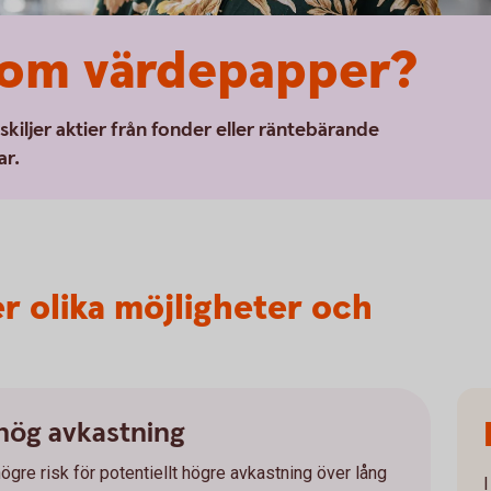
inom värdepapper?
iljer aktier från fonder eller räntebärande
ar.
r olika möjligheter och
 hög avkastning
högre risk för potentiellt högre avkastning över lång