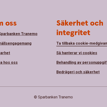
 oss
Säkerhet och
integritet
Sparbanken Tranemo
hällsengagemang
Ta tillbaka cookie-medgiva
barhet
Så hanterar vi cookies
a hos oss
Behandling av personuppgif
Bedrägeri och säkerhet
© Sparbanken Tranemo