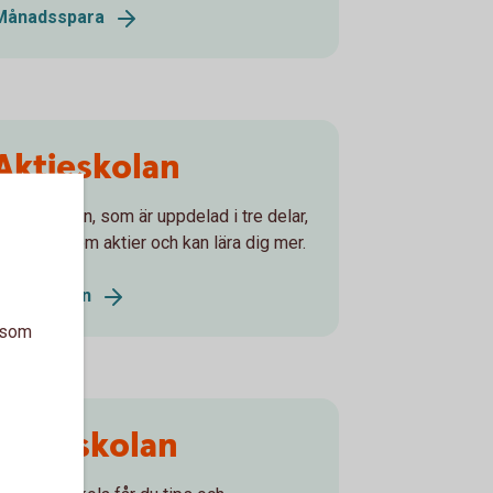
Månadsspara
Aktieskolan
I Aktieskolan, som är uppdelad i tre delar,
år du tips om aktier och kan lära dig mer.
Aktieskolan
a som
Fondskolan