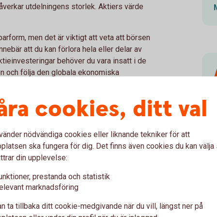
verkar utdelningens storlek. Aktiers värde
parform, men det är viktigt att veta att börsen
innebär att du kan förlora hela eller delar av
aktieinvesteringar behöver du vara insatt i de
den och följa den globala ekonomiska
eringen är också viktigt. Se ditt
ökar chansen att dina pengar växer över tid.
åra cookies, ditt val
f
skilt konto, oftast ett Investeringssparkonto
r; istället betalar du en årlig skatt baserad
vänder nödvändiga cookies eller liknande tekniker för att
as automatiskt till Skatteverket.
latsen ska fungera för dig. Det finns även cookies du kan välj
ttrar din upplevelse:
unktioner, prestanda och statistik
elevant marknadsföring
 aktier eller räntebärande värdepapper som
 Fondsparande är enklare jämfört med
n ta tillbaka ditt cookie-medgivande när du vill, längst ner på
 till olika värdepapper utan att behöva köpa