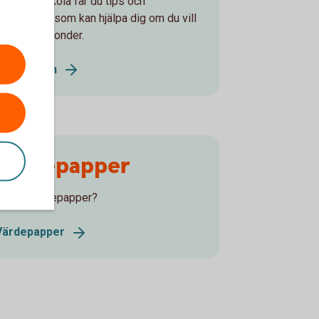
I vår Fondskola får du tips och
information som kan hjälpa dig om du vill
nvestera i fonder.
Fondskolan
Värdepapper
Vad är värdepapper?
Värdepapper