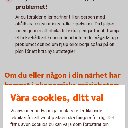
problemet!
Är du förälder eller partner till en person med
ohållbara konsumtions- eller spelvanor. Du hjälper
ingen genom att sticka till extra pengar för att främja
ett icke-hållbart konsumtionsbeteende. Våga ta upp
problemet och be om hjälp eller börja spåna på en
plan för att hitta nya strategier.
Om du eller någon i din närhet har
hamnat i ekonomiska svårigheter:
Våra cookies, ditt val
Många kommuner, och storstadsområden, erbjuder
budget- och skuldrådgivare som ger råd och stöd för
Vi använder nödvändiga cookies eller liknande
att få ordning på din ekonomi.
tekniker för att webbplatsen ska fungera för dig. Det
Konsumentverket arbetar med att hjälpa konsumenter
finns även cookies du kan välja som förbättrar din
att få ekonomin att gå ihop. På