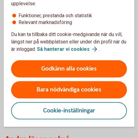
upplevelse:
konsumentverkets
webbplats
kan du testa att
göra en egen budget.
Funktioner, prestanda och statistik
Relevant marknadsföring
Hjälp med skuldsanering går att få hos
Kronofogden
Du kan ta tillbaka ditt cookie-medgivande när du vill,
längst ner på webbplatsen eller under din profil när du
är inloggad.
Så hanterar vi
cookies
.
Vilka utgifter har du?
Godkänn alla cookies
Med Utgiftskollen håller du enkelt koll på utgifterna
och får en bra kontoöversikt. Aktivera funktionen i
Bara nödvändiga cookies
vår app och kom igång.
Få koll på dina köp med
Utgiftskollen
Cookie-inställningar