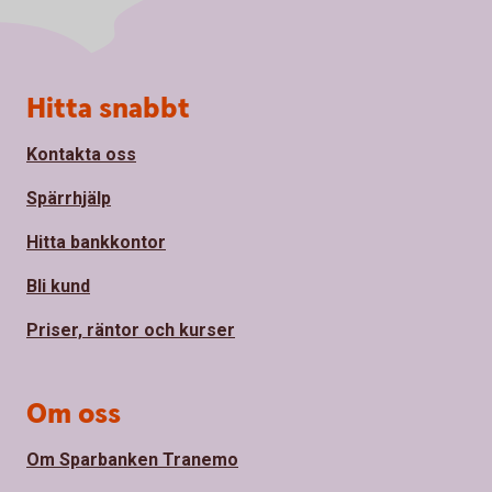
Sidfot
Hitta snabbt
Kontakta oss
Spärrhjälp
Hitta bankkontor
Bli kund
Priser, räntor och kurser
Om oss
Om Sparbanken Tranemo