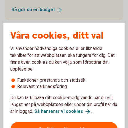
Så gör du en
budget
Våra cookies, ditt val
Försäkra din ekonomi
Vi använder nödvändiga cookies eller liknande
tekniker för att webbplatsen ska fungera för dig. Det
Ekonomin kan svänga, det har vi sett de senaste
finns även cookies du kan välja som förbättrar din
åren. Med en försäkring ökar du tryggheten för dig
upplevelse:
och din familj.
Funktioner, prestanda och statistik
Relevant marknadsföring
Nödvändig och bra att
ha-försäkringar
Du kan ta tillbaka ditt cookie-medgivande när du vill,
längst ner på webbplatsen eller under din profil när du
är inloggad.
Så hanterar vi
cookies
.
Prognos för ekonomin framöver