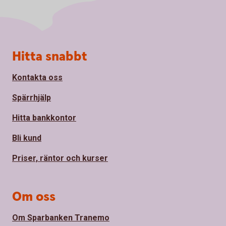
Sidfot
Hitta snabbt
Kontakta oss
Spärrhjälp
Hitta bankkontor
Bli kund
Priser, räntor och kurser
Om oss
Om Sparbanken Tranemo