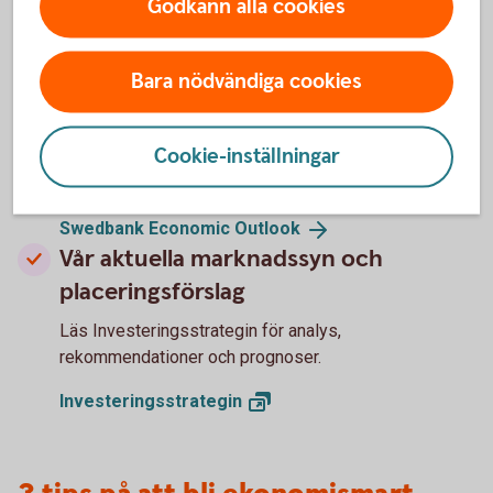
Godkänn alla cookies
Hur kommer ekonomin att utvecklas
Bara nödvändiga cookies
för Sverige och omvärlden?
Läs vår konjunkturrapport - Swedbank Economic
Cookie-inställningar
Outlook - där våra experter delar med sig av sina
prognoser.
Swedbank Economic
Outlook
Vår aktuella marknadssyn och
placeringsförslag
Läs Investeringsstrategin för analys,
rekommendationer och prognoser.
Investeringsstrategin