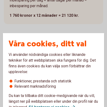
Inbesparing per dag × antal dagar per månad =
inbesparing per månad.
1 760 kronor x 12 månader = 21 120 kr.
Våra cookies, ditt val
Spara 10 800 kr om året på matlåda
varannan dag
Vi använder nödvändiga cookies eller liknande
tekniker för att webbplatsen ska fungera för dig. Det
Om det känns alldeles för tråkigt att behöva säga
finns även cookies du kan välja som förbättrar din
hejdå till krog och restaurang så behöver man inte gå
upplevelse:
all in. Det är ju helt okej att släppa in lite ”orkar inte”,
”glömde", ”fredagslyx” och ”semester” i din nya rutin
Funktioner, prestanda och statistik
och kanske köra matlåda varannan dag. 10 800
Relevant marknadsföring
kronor är inte heller så dumt, eller hur?
Du kan ta tillbaka ditt cookie-medgivande när du vill,
längst ner på webbplatsen eller under din profil när du
är inloggad.
Så hanterar vi
cookies
.