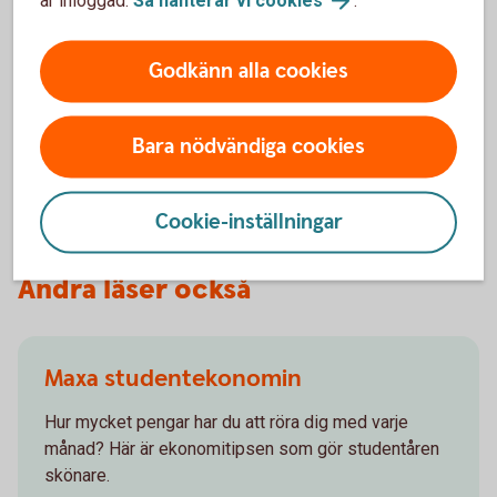
Så mycket kostar matkassen
Godkänn alla cookies
Swedbanks matkasse mäter
prisutvecklingen på dagligvaruhandeln,
Bara nödvändiga cookies
oktober 2025 (pdf)
Cookie-inställningar
Andra läser också
Maxa studentekonomin
Hur mycket pengar har du att röra dig med varje
månad? Här är ekonomitipsen som gör studentåren
skönare.