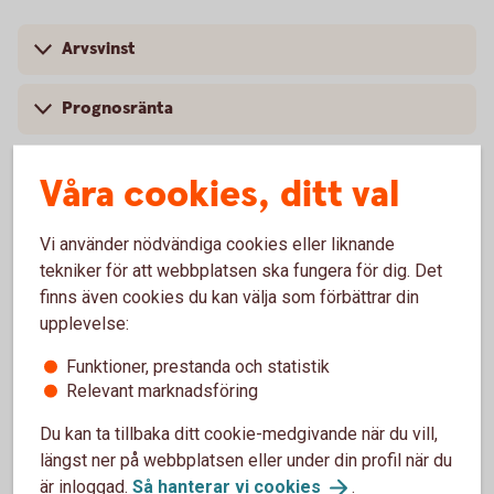
Arvsvinst
Prognosränta
Våra cookies, ditt val
Arvsvinsttilldelning före och efter
Vi använder nödvändiga cookies eller liknande
2023-10-01
tekniker för att webbplatsen ska fungera för dig. Det
finns även cookies du kan välja som förbättrar din
Arvsvinsttilldelning före 2023-10-01
upplevelse:
Funktioner, prestanda och statistik
Tabellen nedan visar storlek på årlig arvsvinst per 1 000
Relevant marknadsföring
SEK i pensionskapital för respektive ålder till och med
2023-09-30 för försäkringar som saknar
Du kan ta tillbaka ditt cookie-medgivande när du vill,
återbetalningsskydd.
längst ner på webbplatsen eller under din profil när du
är inloggad.
Så hanterar vi
cookies
.