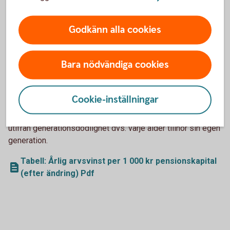
Tabell: Årlig arvsvinst per 1 000 kr pensionskapital
(före ändring) Pdf
Godkänn alla cookies
Arvsvinsttilldelning efter 2023-10-01
Bara nödvändiga cookies
Tabellen nedan visar storleken på årlig arvsvinst per 1 000
SEK i pensionskapital för respektive ålder från och med
Cookie-inställningar
2023-10-01 för försäkringar som saknar
återbetalningsskydd. Arvsvinsterna nedan är beräknade
utifrån generationsdödlighet dvs. varje ålder tillhör sin egen
generation.
Tabell: Årlig arvsvinst per 1 000 kr pensionskapital
(efter ändring) Pdf