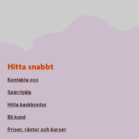
Sidfot
Hitta snabbt
Kontakta oss
Spärrhjälp
Hitta bankkontor
Bli kund
Priser, räntor och kurser