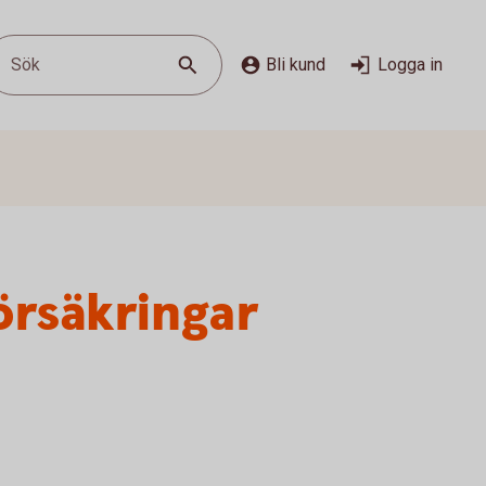
Sök
Bli kund
Logga in
örsäkringar