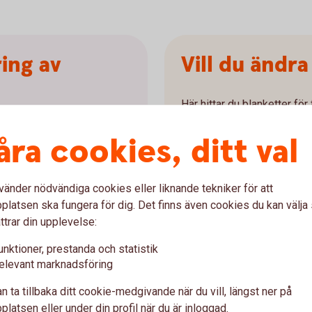
ing av
Vill du ändra
Här hittar du blanketter fö
Vill du istället ändra i dit
örordnande -
åra cookies, ditt val
behöver du kontakta din ban
on/Avtalspension (pdf)
genom att ringa eller besök
 (pdf)
vänder nödvändiga cookies eller liknande tekniker för att
ektivavtalad
latsen ska fungera för dig. Det finns även cookies du kan välj
ttrar din upplevelse:
)
unktioner, prestanda och statistik
skydd Privat
elevant marknadsföring
änstepension BTP1, BTPK,
pdf)
n ta tillbaka ditt cookie-medgivande när du vill, längst ner på
ppsägning av
latsen eller under din profil när du är inloggad.