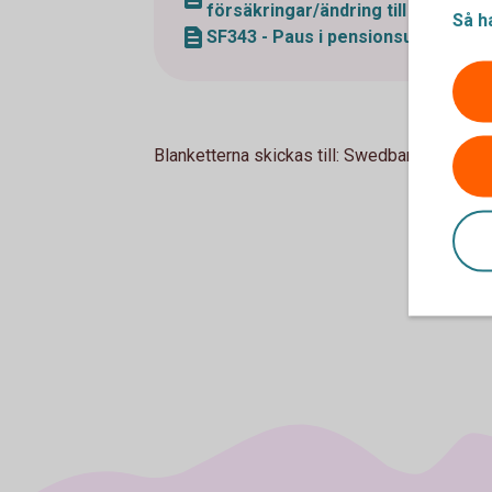
försäkringar/ändring till fribrev (p
Så h
SF343 - Paus i pensionsutbetalning
Blanketterna skickas till: Swedbank Försäkr