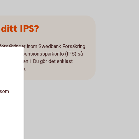
 ditt IPS?
r försäkringar inom Swedbank Försäkring.
t individuella pensionssparkonto (IPS) så
k du har den i. Du gör det enklast
a ett kontor.
a som