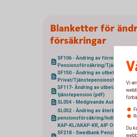
Blanketter för ändr
försäkringar
SF106 - Ändring av förmånstagarf
V
Pensionsförsäkring/Tjänstepensi
SF150 - Ändring av utbetalning
Privat/Tjänstepensionsförsäkring
Vi an
SF117- Ändring av utbetalning Koll
webbp
tjänstepension (pdf)
förbä
SL054 - Medgivande Autogiro (pdf
F
SL052 - Ändring av återbetalnings
R
pensionsförsäkring/Individuell tj
KAP-KL/AKAP-KR, AIP OCH PA16 (
Du ka
SF218 - Swedbank Pensionsplan U
webbp