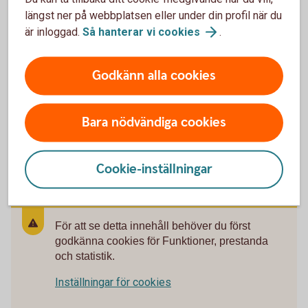
Pengarna kan tidigast tas ut från din 55-årsdag och
längst ner på webbplatsen eller under din profil när du
kortaste utbetalningstid är fem år. Pengarna betalas i regel
är inloggad.
Så hanterar vi
cookies
.
ut månadsvis. Om du dör innan utbetalning påbörjats,
betalas pengarna ut till dina förmånstagare, det vill säga de
personer du bestämt ska få dina pengar vid dödsfall. All
Godkänn alla cookies
utbetalning är skattefri.
Bara nödvändiga cookies
Pris
Cookie-inställningar
För att se detta innehåll behöver du först
godkänna cookies för Funktioner, prestanda
och statistik.
Inställningar för cookies