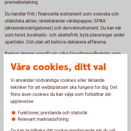
premiebetalning.
Du handlar fritt i finansiella instrument som svenska och
utländska aktier, räntebärande värdepapper, SPAX
(aktieindexobligationer) och derivatinstrument. Du kan när
som helst, kostnads- och skattefritt, byta placeringar under
spartiden. Och utan att behöva deklarera affärerna.
Banken lämnar uppgift om vilka förvaltningsåtgärder som
gjorts i försäkringsdepån efter genomförd transaktion och
Våra cookies, ditt val
lämnar kvartalsvis redovisning av värdeutvecklingen i
depån. En gång per år får du dessutom ett värdebesked där
Vi använder nödvändiga cookies eller liknande
Swedbank Försäkring bland annat redovisar
tekniker för att webbplatsen ska fungera för dig. Det
försäkringskapitalets värdeutveckling, eventuella
finns även cookies du kan välja som förbättrar din
premieinbetalningar samt de uttag för skatt och avgifter
upplevelse:
som gjorts under året.
Funktioner, prestanda och statistik
Så tar du ut pengarna
Relevant marknadsföring
Du kan ta tillbaka ditt cookie-medgivande när du vill,