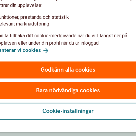
ttrar din upplevelse:
med skyddad identitet kontaktar
ligt kapital.
unktioner, prestanda och statistik
elevant marknadsföring
nde
n ta tillbaka ditt cookie-medgivande när du vill, längst ner på
latsen eller under din profil när du är inloggad.
f)
anterar vi
cookies
.
Godkänn alla cookies
Bara nödvändiga cookies
Få hjälp med
flytt av pension
Cookie-inställningar