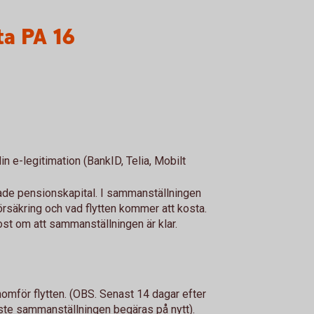
ta PA 16
n e-legitimation (BankID, Telia, Mobilt
nade pensionskapital. I sammanställningen
örsäkring och vad flytten kommer att kosta.
post om att sammanställningen är klar.
omför flytten. (OBS. Senast 14 dagar efter
åste sammanställningen begäras på nytt).