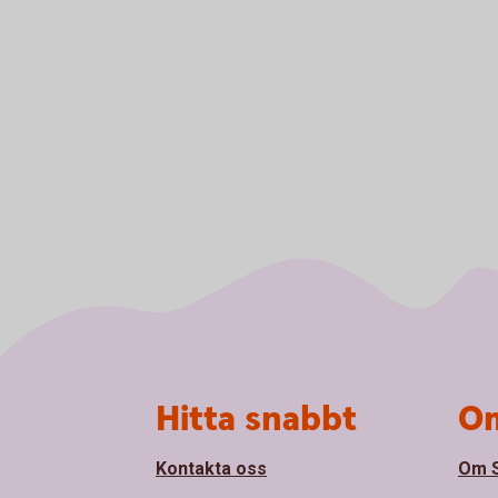
Sidfot
Hitta snabbt
Om
Kontakta oss
Om 