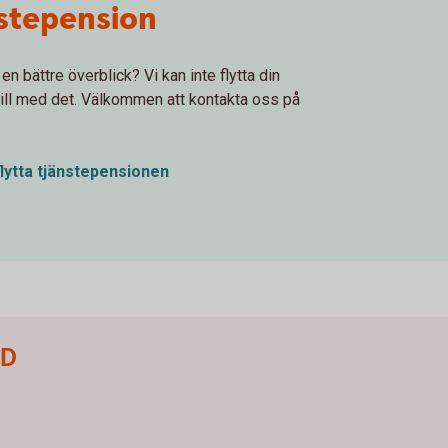
änstepension
n bättre överblick? Vi kan inte flytta din
 till med det. Välkommen att kontakta oss på
flytta tjänstepensionen
ID