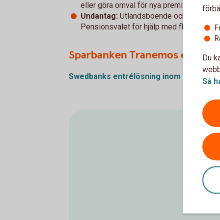
eller göra omval för nya premier.
förbä
Undantag:
Utlandsboende och personer 
Pensionsvalet för hjälp med flytt av befint
F
R
Sparbanken Tranemos erbjuda
Du ka
webbp
Swedbanks entrélösning inom PA 16
(pd
Så h