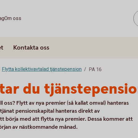
ag
Om oss
et
Kontakta oss
Flytta kollektivavtalad tjänstepension
PA 16
ttar du tjänstepensi
ill oss? Flytt av nya premier (så kallat omval) hanteras
ntjänat pensionskapital hanteras direkt av
att börja med att flytta nya premier. Dessa kommer att
i början av nästkommande månad.