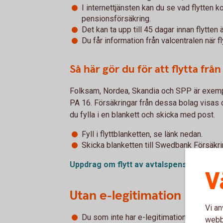
I internettjänsten kan du se vad flytten k
pensionsförsäkring.
Det kan ta upp till 45 dagar innan flytten
Du får information från valcentralen när fly
Så här gör du för att flytta frå
Folksam, Nordea, Skandia och SPP är exempe
PA 16. Försäkringar från dessa bolag visas 
du fylla i en blankett och skicka med post.
Fyll i flyttblanketten, se länk nedan.
Skicka blanketten till Swedbank Försäkr
Uppdrag om flytt av
avtalspension
V
Utan e-legitimation
Vi an
Du som inte har e-legitimation kan för när
webbp