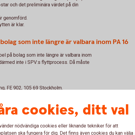
ostar och det preliminära värdet på din
 är genomförd.
tten är klar.
n bolag som inte längre är valbara inom PA 16
l på bolag som inte längre är valbara inom
därmed inte i SPV:s flyttprocess. Då måste
ing, FE 902, 105 69 Stockholm.
åra cookies, ditt val
vänder nödvändiga cookies eller liknande tekniker för att
varande inte flytta intjänat pensionskapital
latsen ska fungera för dig. Det finns även cookies du kan välj