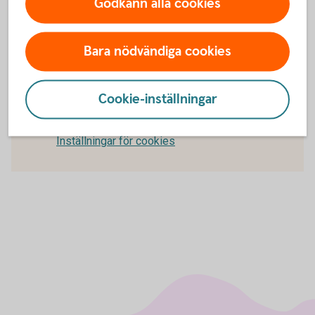
Godkänn alla cookies
till en pensionsförsäkring?
Bara nödvändiga cookies
För att se detta innehåll behöver du först
Cookie-inställningar
godkänna cookies för Funktioner, prestanda
och statistik.
Inställningar för cookies