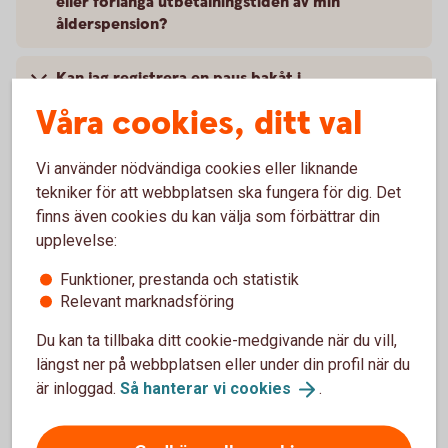
eller förlänga utbetalningstiden av min
ålderspension?
Kan jag registrera en paus bakåt i
tiden/retroaktivt?
Våra cookies, ditt val
Kan jag lägga till ett återbetalningsskydd när
Vi använder nödvändiga cookies eller liknande
utbetalningen är pausad?
tekniker för att webbplatsen ska fungera för dig. Det
finns även cookies du kan välja som förbättrar din
Kostar det något att pausa en
upplevelse:
pensionsutbetalning?
Funktioner, prestanda och statistik
Relevant marknadsföring
Kan jag flytta mitt pensionskapital om jag pausar
min utbetalning?
Du kan ta tillbaka ditt cookie-medgivande när du vill,
längst ner på webbplatsen eller under din profil när du
Kan jag avbryta eller ändra mitt val?
är inloggad.
Så hanterar vi
cookies
.
Kan jag pausa utbetalningen som förmånstagare