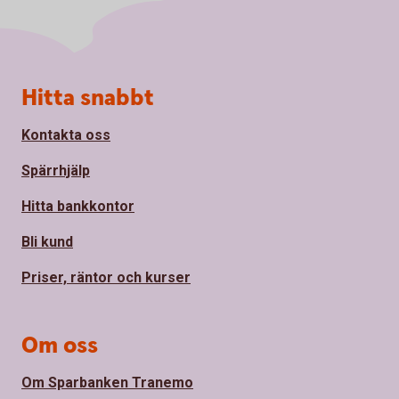
Sidfot
Hitta snabbt
Kontakta oss
Spärrhjälp
Hitta bankkontor
Bli kund
Priser, räntor och kurser
Om oss
Om Sparbanken Tranemo