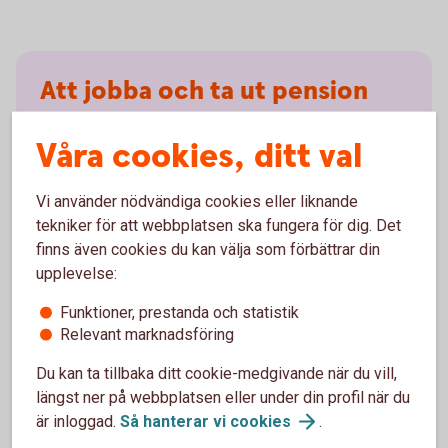
Att jobba och ta ut pension
samtidigt
Våra cookies, ditt val
Så länge du arbetar, heltid eller deltid, sätter din
Vi använder nödvändiga cookies eller liknande
arbetsgivare av pengar till både inkomstpension och
tekniker för att webbplatsen ska fungera för dig. Det
premiepension. Enligt lag har du rätt att jobba kvar till
finns även cookies du kan välja som förbättrar din
69 års ålder. Du kan arbeta och samtidigt ta ut din
upplevelse:
allmänna pension. Läs mer om när du kan ta ut din
pension och uttagsregler för olika delar av
Funktioner, prestanda och statistik
pensionen.
Relevant marknadsföring
Ta ut din pension -
uttagsregler
Du kan ta tillbaka ditt cookie-medgivande när du vill,
längst ner på webbplatsen eller under din profil när du
är inloggad.
Så hanterar vi
cookies
.