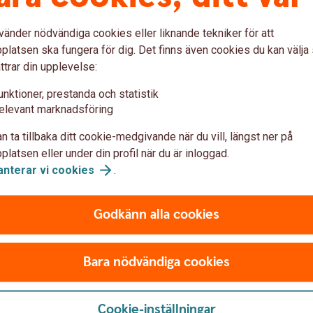
dra funderingar är du välkommen att kontakta
vänder nödvändiga cookies eller liknande tekniker för att
latsen ska fungera för dig. Det finns även cookies du kan välj
ch
pris
ttrar din upplevelse:
unktioner, prestanda och statistik
elevant marknadsföring
n ta tillbaka ditt cookie-medgivande när du vill, längst ner på
latsen eller under din profil när du är inloggad.
anterar vi
cookies
.
Godkänn alla cookies
Bara nödvändiga cookies
Cookie-inställningar