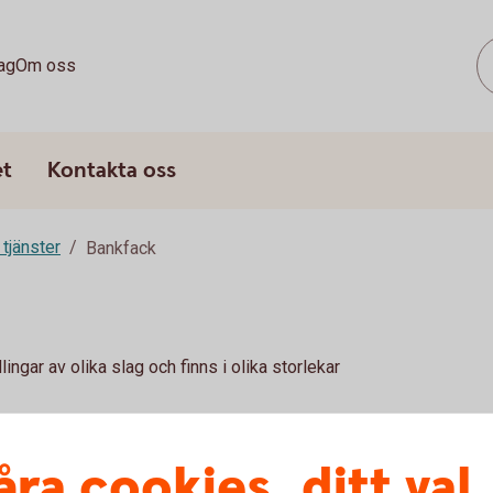
ag
Om oss
et
Kontakta oss
 tjänster
Bankfack
lingar av olika slag och finns i olika storlekar
 kund i Sparbanken Tranemo och sedan
åra cookies, ditt val