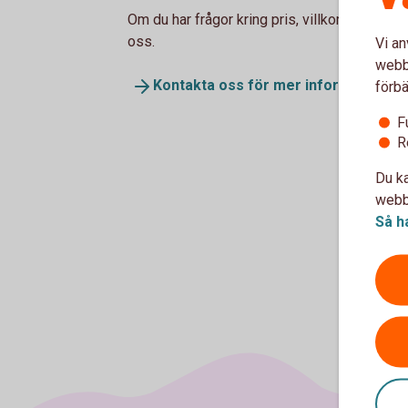
Om du har frågor kring pris, villkor eller an
oss.
Vi an
webbp
Kontakta oss för mer information o
förbä
F
R
Du ka
webbp
Så h