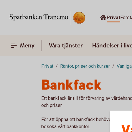
Privat
Föret
Meny
Våra tjänster
Händelser i liv
Privat
Räntor, priser och kurser
Vanliga
Bankfack
Ett bankfack är till för förvaring av värdehand
och priser.
För att öppna ett bankfack behöver du vara
V
besöka vårt bankkontor.