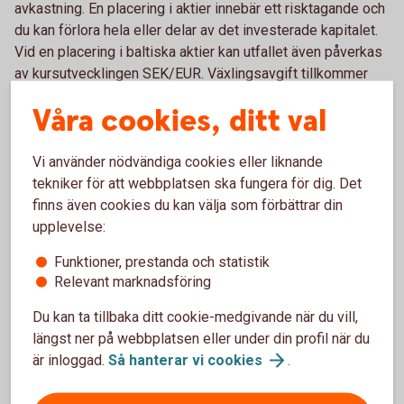
avkastning. En placering i aktier innebär ett risktagande och
du kan förlora hela eller delar av det investerade kapitalet.
Vid en placering i baltiska aktier kan utfallet även påverkas
av kursutvecklingen SEK/EUR. Växlingsavgift tillkommer
med max 0,41 procent vid köp eller försäljning från/till SEK-
Våra cookies, ditt val
konto.
Vi använder nödvändiga cookies eller liknande
tekniker för att webbplatsen ska fungera för dig. Det
finns även cookies du kan välja som förbättrar din
Courtage för värdepappershandel
upplevelse:
i appen och internetbanken
Funktioner, prestanda och statistik
Relevant marknadsföring
Prislista
värdepappershandel
Du kan ta tillbaka ditt cookie-medgivande när du vill,
längst ner på webbplatsen eller under din profil när du
är inloggad.
Så hanterar vi
cookies
.
Handla aktier som kund