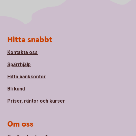
Sidfot
Hitta snabbt
Kontakta oss
Spärrhjälp
Hitta bankkontor
Bli kund
Priser, räntor och kurser
Om oss