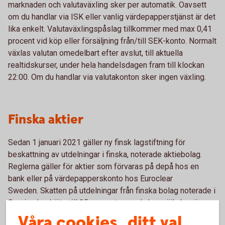
marknaden och valutaväxling sker per automatik. Oavsett
om du handlar via ISK eller vanlig värdepapperstjänst är det
lika enkelt. Valutaväxlingspåslag tillkommer med max 0,41
procent vid köp eller försäljning från/till SEK-konto. Normalt
växlas valutan omedelbart efter avslut, till aktuella
realtidskurser, under hela handelsdagen fram till klockan
22:00. Om du handlar via valutakonton sker ingen växling.
Finska aktier
Sedan 1 januari 2021 gäller ny finsk lagstiftning för
beskattning av utdelningar i finska, noterade aktiebolag.
Reglerna gäller för aktier som förvaras på depå hos en
bank eller på värdepapperskonto hos Euroclear
Sweden. Skatten på utdelningar från finska bolag noterade i
Sverige har höjts till 35 procent, men du kan själv begära
tillbaka de överskjutande 20 procenten från den finska
Våra cookies, ditt val