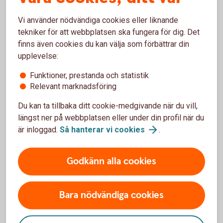
skattemyndigheten.
Vi använder nödvändiga cookies eller liknande
För dig som vill söka tillbaka din
tekniker för att webbplatsen ska fungera för dig. Det
överskjutande skatt på 20 procent från
finns även cookies du kan välja som förbättrar din
upplevelse:
den finska skattemyndigheten:
Funktioner, prestanda och statistik
För dig som är privatperson
Relevant marknadsföring
Ansök om att begära tillbaka den finska
skatten
För dig som är företagskund
Du kan ta tillbaka ditt cookie-medgivande när du vill,
Ansök om att begära tillbaka den finska
skatten
längst ner på webbplatsen eller under din profil när du
är inloggad.
Så hanterar vi
cookies
.
Tänk på att valutarörelsen i EUR/SEK, DKK/SEK och
NOK/SEK påverkar avkastningen
Godkänn alla cookies
Bara nödvändiga cookies
Courtage för värdepappershandel
i appen och internetbanken