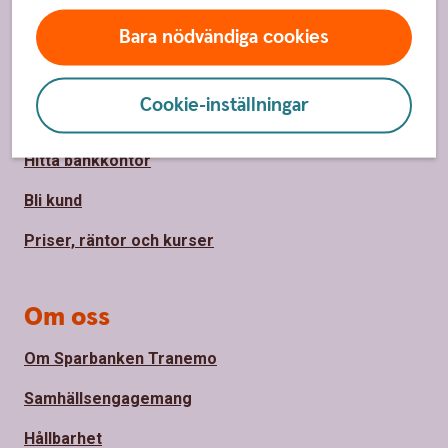
Sidfot
Hitta snabbt
Bara nödvändiga cookies
Kontakta oss
Cookie-inställningar
Spärrhjälp
Hitta bankkontor
Bli kund
Priser, räntor och kurser
Om oss
Om Sparbanken Tranemo
Samhällsengagemang
Hållbarhet