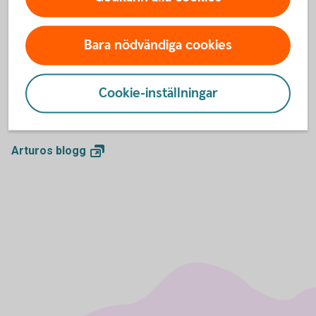
Arturo Arques
På min blogg skriver jag om sådant som händer i samhället
Bara nödvändiga cookies
som kan påverka din ekonomi. Jag kommer att
kommentera, initiera och debattera privatekonomiska
frågor. Jag kommer också ge konkreta råd på vad jag anser
Cookie-inställningar
leder till en sund och hållbar privatekonomi. Kommentera
gärna och skriv vad du tycker!
Arturos
blogg