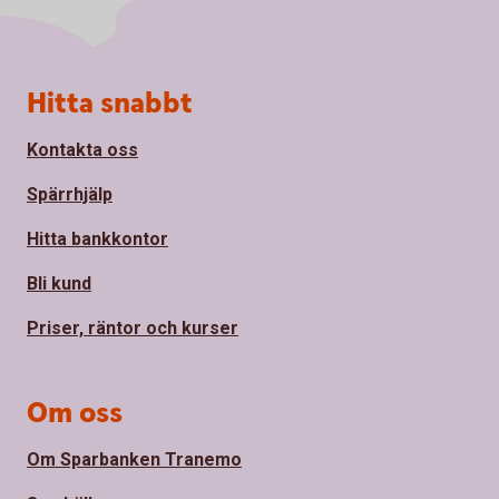
Sidfot
Hitta snabbt
Kontakta oss
Spärrhjälp
Hitta bankkontor
Bli kund
Priser, räntor och kurser
Om oss
Om Sparbanken Tranemo