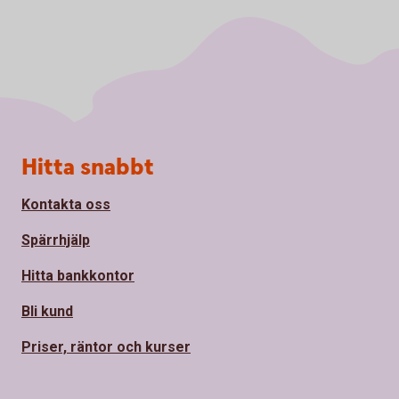
Sidfot
Hitta snabbt
Kontakta oss
Spärrhjälp
Hitta bankkontor
Bli kund
Priser, räntor och kurser