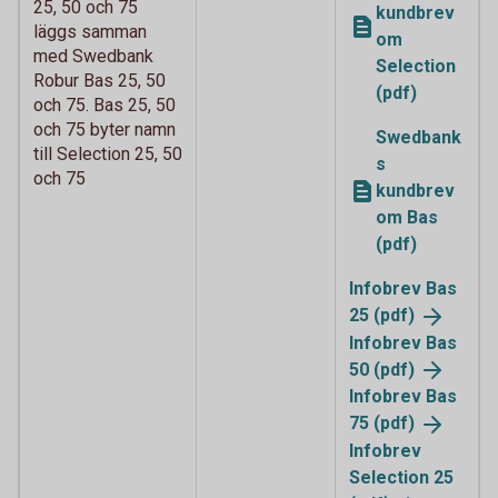
25, 50 och 75
kundbrev
läggs samman
om
med Swedbank
Selection
Robur Bas 25, 50
(pdf)
och 75. Bas 25, 50
och 75 byter namn
Swedbank
till Selection 25, 50
s
och 75
kundbrev
om Bas
(pdf)
Infobrev Bas
25
(pdf)
Infobrev Bas
50
(pdf)
Infobrev Bas
75
(pdf)
Infobrev
Selection 25