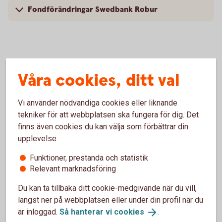
Fondförändringar Swedbank Robur
Fondförändringar i fonder från
Våra cookies, ditt val
fondbolag som finns i vår fondlista
Vi använder nödvändiga cookies eller liknande
tekniker för att webbplatsen ska fungera för dig. Det
Fondförändring
Förändringen
Brev och bilagor
sker
finns även cookies du kan välja som förbättrar din
upplevelse:
Handelsbanken
23 maj 2026
Handelsbanken
Funktioner, prestanda och statistik
sammanlägger
Fonder AB har
Relevant marknadsföring
fonder
beslutat att
genomföra en
Du kan ta tillbaka ditt cookie-medgivande när du vill,
sammanläggning
längst ner på webbplatsen eller under din profil när du
Handelsbanken
är inloggad.
Så hanterar vi
cookies
.
Latinamerika Impact