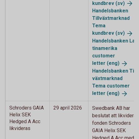
kundbrev (sv)
Handelsbanken
Tillväxtmarknad
Tema
kundbrev (sv)
Handelsbanken La
tinamerika
customer
letter (eng)
Handelsbanken Till
växtmarknad
Tema customer
letter (eng)
Schroders GAIA
29 april 2026
Swedbank AB har
Helix SEK
beslutat att likvidera
Hedged A Acc
fonden Schroders
likvideras
GAIA Helix SEK
Hedged A Acc med