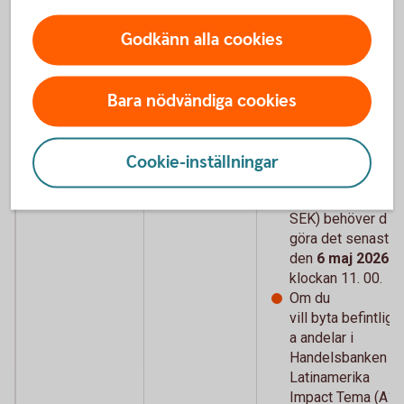
Tema (A1 SEK)
Godkänn alla cookies
och Handelsbanken
Tillväxtmarknad
Tema (A1 SEK).
Bara nödvändiga cookies
Vill du köpa eller
sälja andelar i
Handelsbanken
Cookie-inställningar
Latinamerika
Impact Tema (A1
SEK) behöver d
göra det senast
den
6 maj 2026
klockan 11. 00.
Om du
vill byta
befintlig
a andelar i
Handelsbanken
Latinamerika
Impact Tema (A1