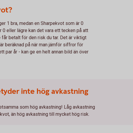
vot?
iger 1 bra, medan en Sharpekvot som är 0
 0 eller lägre kan det vara ett tecken på att
får betalt för den risk du tar. Det är viktigt
 är beräknad på när man jämför siffror för
ett par år - kan ge en helt annan bild än över
tyder inte hög avkastning
 detsamma som hög avkastning! Låg avkastning
kvot, än hög avkastning till mycket hög risk.