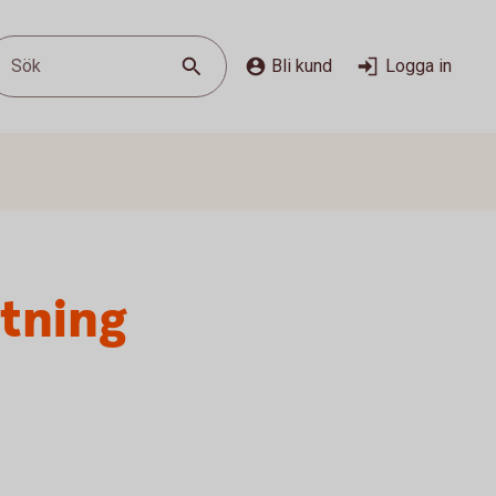
Sök
Bli kund
Logga in
stning