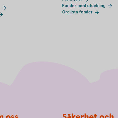
Fonder med
utdelning
Ordlista
fonder
 oss
Säkerhet och