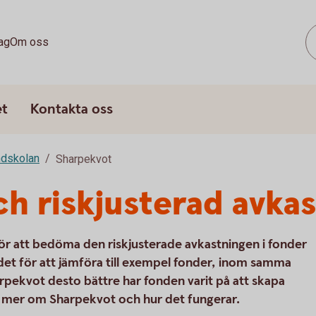
ag
Om oss
et
Kontakta oss
dskolan
Sharpekvot
h riskjusterad avka
ör att bedöma den riskjusterade avkastningen i fonder
 det för att jämföra till exempel fonder, inom samma
pekvot desto bättre har fonden varit på att skapa
 dig mer om Sharpekvot och hur det fungerar.