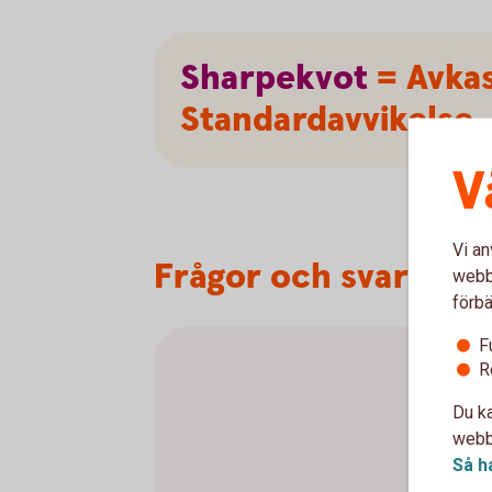
Sharpekvot
= Avkas
Standardavvikelse
V
Vi an
Frågor och svar om 
webbp
förbä
F
R
Du ka
webbp
Så h