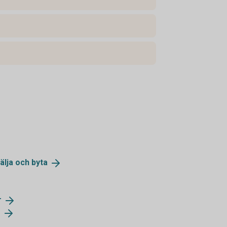
älja och
byta
r
r