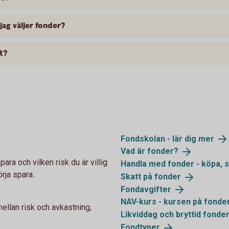
jag väljer fonder?
t?
Fondskolan - lär dig
mer
Vad är
fonder?
ara och vilken risk du är villig
Handla med fonder - köpa, s
örja spara..
Skatt på
fonder
Fondavgifter
NAV-kurs - kursen på
fonde
llan risk och avkastning,
Likviddag och bryttid
fonde
.
Fondtyper