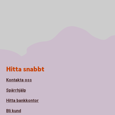
Sidfot
Hitta snabbt
Kontakta oss
Spärrhjälp
Hitta bankkontor
Bli kund