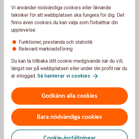
Vi använder nödvändiga cookies eller liknande
Barncancerfonden arbetar för att bekämpa
tekniker för att webbplatsen ska fungera för dig. Det
barncancer och se till att drabbade och deras
finns även cookies du kan välja som förbättrar din
familjer får den vård och stöd de behöver.
upplevelse:
Barncancerfonden
Funktioner, prestanda och statistik
Relevant marknadsföring
Du kan ta tillbaka ditt cookie-medgivande när du vill,
längst ner på webbplatsen eller under din profil när du
är inloggad.
Så hanterar vi
cookies
.
SOS Barnbyar
3 396 317 kr
Godkänn alla cookies
SOS Barnbyar arbetar med långsiktiga insatser för
Bara nödvändiga cookies
att inte ett enda barn ska behöva växa upp ensamt.
SOS
Barnbyar
Cookie-inställningar