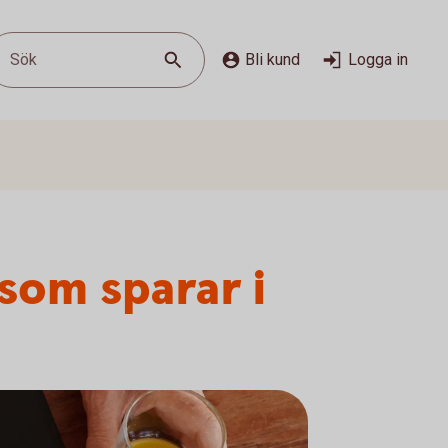
Sök
Bli kund
Logga in
som sparar i