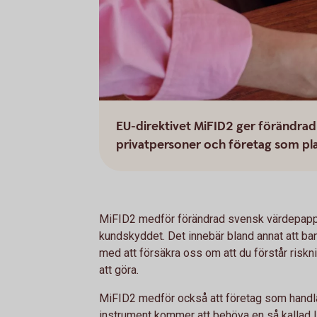
EU-direktivet MiFID2 ger förändrad
privatpersoner och företag som pla
MiFID2 medför förändrad svensk värdepapper
kundskyddet. Det innebär bland annat att ba
med att försäkra oss om att du förstår riskni
att göra.
MiFID2 medför också att företag som handla
instrument kommer att behöva en så kallad LE