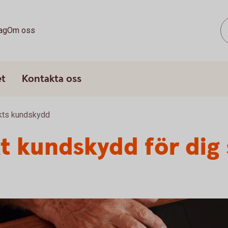
ag
Om oss
et
Kontakta oss
rkts kundskydd
kt kundskydd för dig 