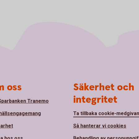
 oss
Säkerhet och
integritet
Sparbanken Tranemo
hällsengagemang
Ta tillbaka cookie-medgiva
barhet
Så hanterar vi cookies
a hos oss
Behandling av personuppgif