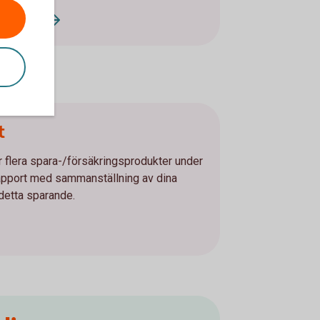
nskning
t
r flera spara-/försäkringsprodukter under
rapport med sammanställning av dina
 detta sparande.