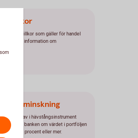
na villkor
h allmänna villkor som gäller för handel
 samt övrig information om
a som
r
d värdeminskning
j eller innehav i hävstångsinstrument
lande från banken om värdet i portföljen
kat med 10 procent eller mer.