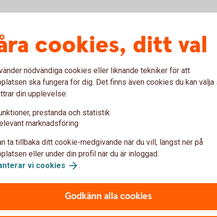
Avtal och allmän
åra cookies, ditt val
ttvist hanterad i
Här hittar du olika avtal oc
r vi utför din order och till
med finansiella instrument
vänder nödvändiga cookies eller liknande tekniker för att
värdepapperstjänster.
latsen ska fungera för dig. Det finns även cookies du kan välj
ttrar din upplevelse:
Avtal och allmänna villko
unktioner, prestanda och statistik
elevant marknadsföring
n ta tillbaka ditt cookie-medgivande när du vill, längst ner på
latsen eller under din profil när du är inloggad.
Du meddelas vi
anterar vi cookies
.
rdepapper behöver
Har du en förvaltad portföl
Godkänn alla cookies
 i bankens system. Det är
kommer du att få ett medde
 vid
eller instrumentet har mins