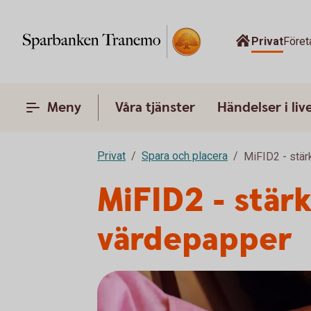
Privat
Föret
Meny
Våra tjänster
Händelser i liv
Privat
Spara och placera
MiFID2 - stä
MiFID2 - stär
värdepapper