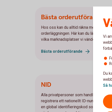
Bästa orderutförande
V
Hos oss kan du alltid räkna med att bli rä
orderläggningen. Här kan du läsa i detalj hu
Vi an
vilka marknadsplatser vi vänder oss till.
webbp
förbä
Bästa orderutförande
F
R
Du ka
webbp
NID
Så h
Alla privatpersoner som handlar med vä
registrera ett nationellt ID-nummer, NID,
en global identifieringskod som används