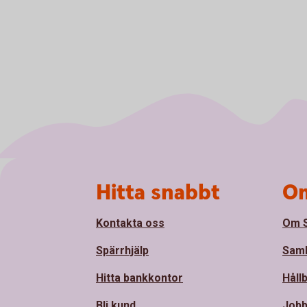
Sidfot
Hitta snabbt
Om
Kontakta oss
Om 
Spärrhjälp
Sam
Hitta bankkontor
Håll
Bli kund
Jobb