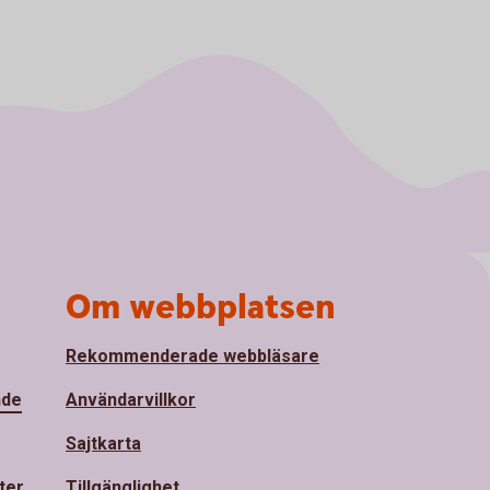
Om webbplatsen
Rekommenderade webbläsare
nde
Användarvillkor
Sajtkarta
ter
Tillgänglighet