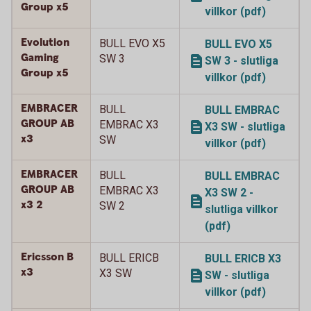
Group x5
villkor (pdf)
Evolution
BULL EVO X5
BULL EVO X5
Gaming
SW 3
SW 3 - slutliga
Group x5
villkor (pdf)
EMBRACER
BULL
BULL EMBRAC
GROUP AB
EMBRAC X3
X3 SW - slutliga
x3
SW
villkor (pdf)
EMBRACER
BULL
BULL EMBRAC
GROUP AB
EMBRAC X3
X3 SW 2 -
x3 2
SW 2
slutliga villkor
(pdf)
Ericsson B
BULL ERICB
BULL ERICB X3
x3
X3 SW
SW - slutliga
villkor (pdf)