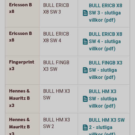
Ericsson B
BULL ERICB
BULL ERICB X8
x8
X8 SW 3
SW 3 - slutliga
villkor (pdf)
Ericsson B
BULL ERICB
BULL ERICB X8
x8
X8 SW 4
SW 4 - slutliga
villkor (pdf)
Fingerprint
BULL FINGB
BULL FINGB X3
x3
X3 SW
SW - slutliga
villkor (pdf)
Hennes &
BULL HM X3
BULL HM X3
SW
Mauritz B
SW - slutliga
x3
villkor (pdf)
Hennes &
BULL HM X3
BULL HM X3 SW
SW 2
Mauritz B
2 - slutliga
x3
villkor (pdf)