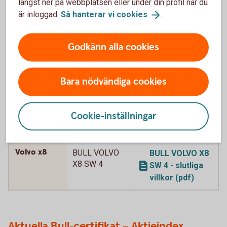
längst ner på webbplatsen eller under din profil när du
Volvo x8
BULL VOLVO
BULL VOLVO X8
är inloggad.
Så hanterar vi
cookies
.
X8 SW
SW - slutliga
villkor (pdf)
Godkänn alla cookies
Volvo x8
BULL VOLVO
BULL VOLVO X8
X8 SW 2
SW 2 - slutliga
Bara nödvändiga cookies
villkor (pdf)
Volvo x8
BULL VOLVO
BULL VOLVO X8
Cookie-inställningar
X8 SW 3
SW 3 - slutliga
villkor (pdf)
Volvo x8
BULL VOLVO
BULL VOLVO X8
X8 SW 4
SW 4 - slutliga
villkor (pdf)
Aktuella Bull-certifikat – Aktieindex