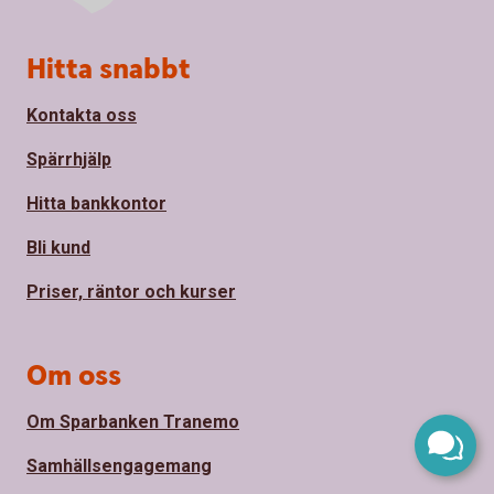
Sidfot
Hitta snabbt
Kontakta oss
Spärrhjälp
Hitta bankkontor
Bli kund
Priser, räntor och kurser
Om oss
Om Sparbanken Tranemo
Samhällsengagemang