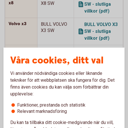
x8
X8 SW
SW - slutliga
villkor (pdf)
Volvo x3
BULL VOLVO
BULL VOLVO X3
X3 SW
SW - slutliga
villkor (pdf)
Volvo x5
BULL VOLVO
BULL VOLVO X5
Våra cookies, ditt val
X5 SW
SW - slutliga
villkor (pdf)
Vi använder nödvändiga cookies eller liknande
Volvo x5
BULL VOLVO
BULL VOLVO X5
tekniker för att webbplatsen ska fungera för dig. Det
X5 SW 2
SW 2 - slutliga
finns även cookies du kan välja som förbättrar din
villkor (pdf)
upplevelse:
Funktioner, prestanda och statistik
Volvo x5
BULL VOLVO
BULL VOLVO X5
Relevant marknadsföring
X5 SW 3
SW 3 - slutliga
villkor (pdf)
Du kan ta tillbaka ditt cookie-medgivande när du vill,