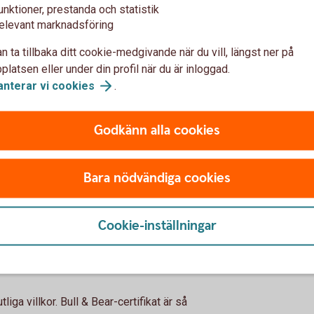
unktioner, prestanda och statistik
en eller isin (till exempel bull apple x2)
elevant marknadsföring
n ta tillbaka ditt cookie-medgivande när du vill, längst ner på
latsen eller under din profil när du är inloggad.
anterar vi
cookies
.
Godkänn alla cookies
fikat betalar man courtage, precis som vid
certifikat i internetbanken och
gäller ordinarie prislista. Vid handel tas en
Bara nödvändiga cookies
fikats värde vid marknadens öppning
ngskurs justerat med marginaluttag. Se
r information om marginaluttag.
Cookie-inställningar
liga villkor. Bull & Bear-certifikat är så