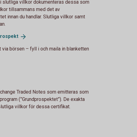
i slutliga villkor dokumenteras dessa som
villkor tillsammans med det av
 innan du handlar. Slutliga villkor samt
an.
rospekt
t via börsen – fyll i och maila in blanketten
, Exchange Traded Notes som emitteras som
sprogram (”Grundprospektet”). De exakta
utliga villkor för dessa certifikat.