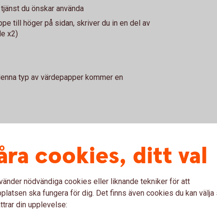
tjänst du önskar använda
pe till höger på sidan, skriver du in en del av
le x2)
 denna typ av värdepapper kommer en
apper tidigare behöver du göra en
åra cookies, ditt val
ternetbanken.
vänder nödvändiga cookies eller liknande tekniker för att
latsen ska fungera för dig. Det finns även cookies du kan välj
ttrar din upplevelse: