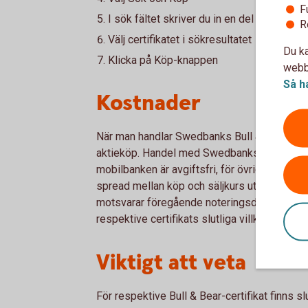
F
I sök fältet skriver du in en del av börskod
R
Välj certifikatet i sökresultatet
Du ka
Klicka på Köp-knappen
webbp
Så h
Kostnader
När man handlar Swedbanks Bull & Bear-certi
aktieköp. Handel med Swedbanks Bull & Bear-
mobilbanken är avgiftsfri, för övriga kanaler 
spread mellan köp och säljkurs ut. Ett certi
motsvarar föregående noteringsdags stängni
respektive certifikats slutliga villkor för me
Viktigt att veta
För respektive Bull & Bear-certifikat finns slut