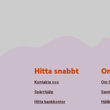
Sidfot
Hitta snabbt
Om
Kontakta oss
Om 
Spärrhjälp
Sam
Hitta bankkontor
Håll