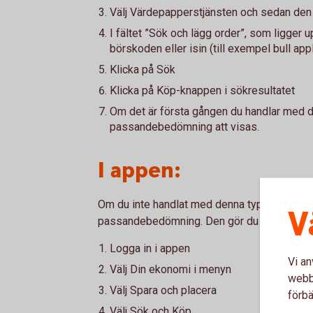
Välj Värdepapperstjänsten och sedan den 
I fältet ”Sök och lägg order”, som ligger up
börskoden eller isin (till exempel bull app
Klicka på Sök
Klicka på Köp-knappen i sökresultatet
Om det är första gången du handlar med
passandebedömning att visas.
I appen:
Om du inte handlat med denna typ av värdep
V
passandebedömning. Den gör du vid köp i in
Logga in i appen
Vi an
Välj Din ekonomi i menyn
webbp
Välj Spara och placera
förbä
Välj Sök och Köp