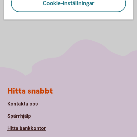
Cookie-inställningar
Sidfot
Hitta snabbt
Kontakta oss
Spärrhjälp
Hitta bankkontor