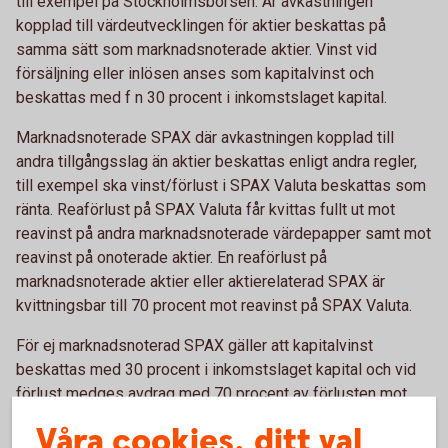
till exempel på Stockholmsbörsen. Är avkastningen
kopplad till värdeutvecklingen för aktier beskattas på
samma sätt som marknadsnoterade aktier. Vinst vid
försäljning eller inlösen anses som kapitalvinst och
beskattas med f n 30 procent i inkomstslaget kapital.
Marknadsnoterade SPAX där avkastningen kopplad till
andra tillgångsslag än aktier beskattas enligt andra regler,
till exempel ska vinst/förlust i SPAX Valuta beskattas som
ränta. Reaförlust på SPAX Valuta får kvittas fullt ut mot
reavinst på andra marknadsnoterade värdepapper samt mot
reavinst på onoterade aktier. En reaförlust på
marknadsnoterade aktier eller aktierelaterad SPAX är
kvittningsbar till 70 procent mot reavinst på SPAX Valuta.
För ej marknadsnoterad SPAX gäller att kapitalvinst
beskattas med 30 procent i inkomstslaget kapital och vid
förlust medges avdrag med 70 procent av förlusten mot
övriga intäkter i inkomstslaget kapital.
Våra cookies, ditt val