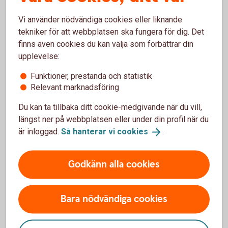
Förutbestämd lägsta avkastning
Vi använder nödvändiga cookies eller liknande
tekniker för att webbplatsen ska fungera för dig. Det
I de fall SPAX innehåller en förutbestämd lägsta avkastning
finns även cookies du kan välja som förbättrar din
behandlas denna del av avkastningen som ränta. Om
upplevelse:
avkastningen i övrigt är relaterad till aktiemarknaden ska
eventuell överskjutande avkastning anses som kapitalvinst.
Funktioner, prestanda och statistik
Relevant marknadsföring
Banken innehåller preliminär skatt på den förutbestämda
delen av avkastningen, medan skatt för ytterligare
Du kan ta tillbaka ditt cookie-medgivande när du vill,
avkastning betalas i efterhand i samband med
längst ner på webbplatsen eller under din profil när du
deklarationen.
är inloggad.
Så hanterar vi
cookies
.
Lathund deklaration 2019 (pdf)
Godkänn alla cookies
Lathund deklaration 2020
(pdf)
Lathund deklaration 2021 (pdf)
Bara nödvändiga cookies