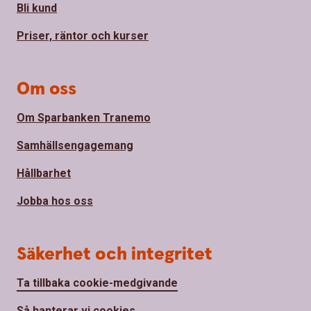
Bli kund
Priser, räntor och kurser
Om oss
Om Sparbanken Tranemo
Samhällsengagemang
Hållbarhet
Jobba hos oss
Säkerhet och integritet
Ta tillbaka cookie-medgivande
Så hanterar vi cookies