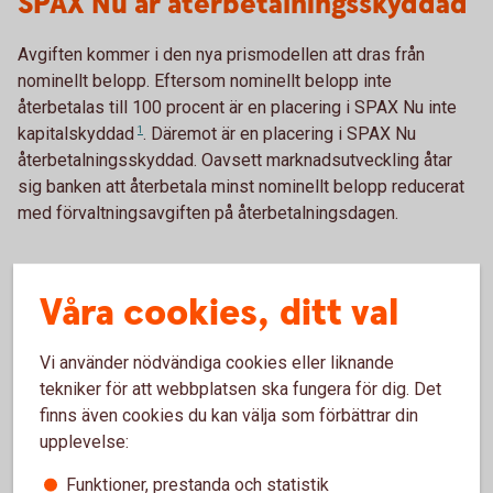
SPAX Nu är återbetalningsskyddad
Avgiften kommer i den nya prismodellen att dras från
nominellt belopp. Eftersom nominellt belopp inte
återbetalas till 100 procent är en placering i SPAX Nu inte
kapitalskyddad
1
. Däremot är en placering i SPAX Nu
återbetalningsskyddad. Oavsett marknadsutveckling åtar
sig banken att återbetala minst nominellt belopp reducerat
med förvaltningsavgiften på återbetalningsdagen.
Exempel – återbetalningsskydd
Våra cookies, ditt val
För en SPAX Nu med en löptid på tre år och en årlig avgift
på 1 procent, betyder det att placeringen är
Vi använder nödvändiga cookies eller liknande
återbetalningsskyddad till 97 procent av nominellt belopp.
tekniker för att webbplatsen ska fungera för dig. Det
Har du placerat nominellt 10 000 kronor så får du tillbaka 9
finns även cookies du kan välja som förbättrar din
700 kronor plus eventuell avkastning. Det innebär att större
upplevelse:
delen av ditt investerade belopp även med den nya
Funktioner, prestanda och statistik
prismodellen kommer att omfattas av ett