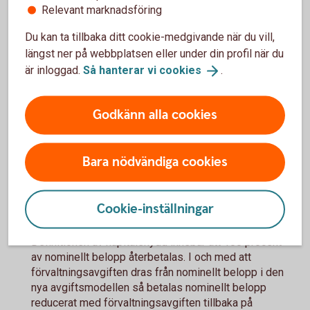
Relevant marknadsföring
återbetalningsskydd. Detta återbetalningsskydd gäller
förutsatt att placeringen behålls till slutdagen.
Du kan ta tillbaka ditt cookie-medgivande när du vill,
längst ner på webbplatsen eller under din profil när du
Mer information
är inloggad.
Så hanterar vi
cookies
.
I produktbladen för respektive SPAX Nu och Bevis Nu
Godkänn alla cookies
beskrivs avgiften och övriga villkor för den specifika
produkten.
Bara nödvändiga cookies
Informationsblad Ny avgiftsmodell för
Strukturerade placeringar
(pdf)
Cookie-inställningar
Definitionen av kapitalskydd innebär att 100 procent
1
av nominellt belopp återbetalas. I och med att
förvaltningsavgiften dras från nominellt belopp i den
nya avgiftsmodellen så betalas nominellt belopp
reducerat med förvaltningsavgiften tillbaka på