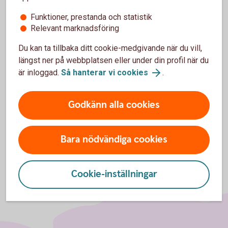
Vad kostar en placering i SPAX Nu?
Funktioner, prestanda och statistik
Relevant marknadsföring
Kostnaden för en placering i SPAX Nu består av en
Du kan ta tillbaka ditt cookie-medgivande när du vill,
förvaltningsavgift på maximalt 1 procent av nominellt
längst ner på webbplatsen eller under din profil när du
belopp per år samt ett courtage på maximalt 1,5 procent av
är inloggad.
Så hanterar vi cookies
.
investerat belopp.
Läs mer i en fullständig prislista här
Godkänn alla cookies
Bara nödvändiga cookies
Cookie-inställningar