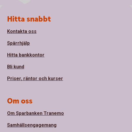
Sidfot
Hitta snabbt
Kontakta oss
Spärrhjälp
Hitta bankkontor
Bli kund
Priser, räntor och kurser
Om oss
Om Sparbanken Tranemo
Samhällsengagemang