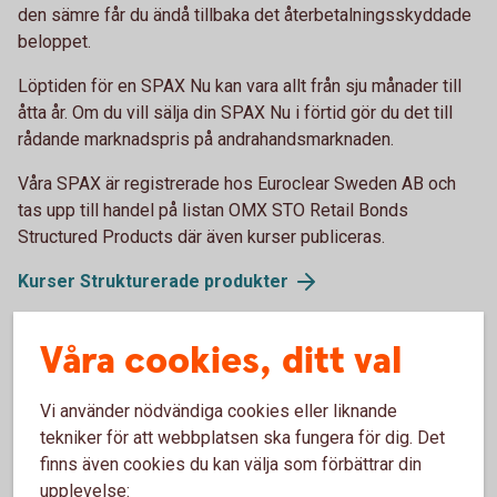
den sämre får du ändå tillbaka det återbetalningsskyddade
beloppet.
Löptiden för en SPAX Nu kan vara allt från sju månader till
åtta år. Om du vill sälja din SPAX Nu i förtid gör du det till
rådande marknadspris på andrahandsmarknaden.
Våra SPAX är registrerade hos Euroclear Sweden AB och
tas upp till handel på listan OMX STO Retail Bonds
Structured Products där även kurser publiceras.
Kurser Strukturerade produkter
Risker
Våra cookies, ditt val
Före en investering i SPAX är det viktigt att du sätter dig in i
Vi använder nödvändiga cookies eller liknande
de risker som berör placeringsformen.
tekniker för att webbplatsen ska fungera för dig. Det
finns även cookies du kan välja som förbättrar din
Läs mer om risker
upplevelse: