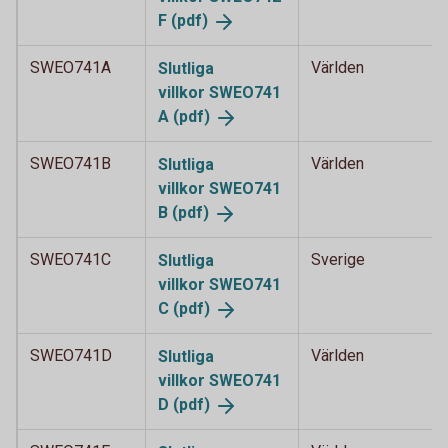
F
(pdf)
SWEO741A
Världen
Slutliga
villkor SWEO741
A
(pdf)
SWEO741B
Världen
Slutliga
villkor SWEO741
B
(pdf)
SWEO741C
Sverige
Slutliga
villkor SWEO741
C
(pdf)
SWEO741D
Världen
Slutliga
villkor SWEO741
D
(pdf)