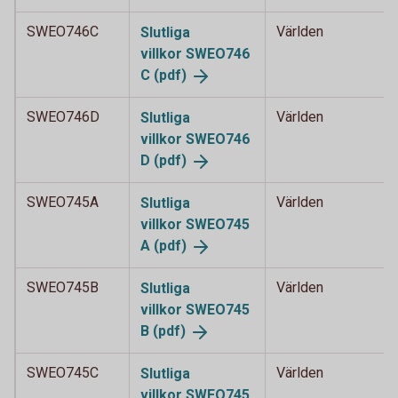
SWEO746C
Världen
Slutliga
villkor SWEO746
C
(pdf)
SWEO746D
Världen
Slutliga
villkor SWEO746
D
(pdf)
SWEO745A
Världen
Slutliga
villkor SWEO745
A
(pdf)
SWEO745B
Världen
Slutliga
villkor SWEO745
B
(pdf)
SWEO745C
Världen
Slutliga
villkor SWEO745