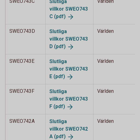
SWEO743C
Världen
Slutliga
villkor SWEO743
C
(pdf)
SWEO743D
Världen
Slutliga
villkor SWEO743
D
(pdf)
SWEO743E
Världen
Slutliga
villkor SWEO743
E
(pdf)
SWEO743F
Världen
Slutliga
villkor SWEO743
F
(pdf)
SWEO742A
Världen
Slutliga
villkor SWEO742
A
(pdf)