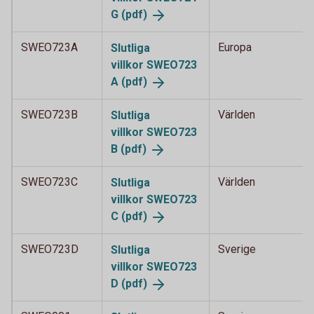
G
(pdf)
SWEO723A
Europa
Slutliga
villkor SWEO723
A
(pdf)
SWEO723B
Världen
Slutliga
villkor SWEO723
B
(pdf)
SWEO723C
Världen
Slutliga
villkor SWEO723
C
(pdf)
SWEO723D
Sverige
Slutliga
villkor SWEO723
D
(pdf)