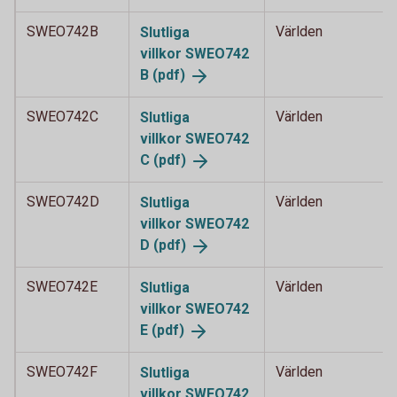
SWEO742B
Världen
Slutliga
villkor SWEO742
B
(pdf)
SWEO742C
Världen
Slutliga
villkor SWEO742
C
(pdf)
SWEO742D
Världen
Slutliga
villkor SWEO742
D
(pdf)
SWEO742E
Världen
Slutliga
villkor SWEO742
E
(pdf)
SWEO742F
Världen
Slutliga
villkor SWEO742