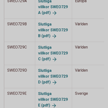
SWEO729A
Europa
Slutliga
villkor SWEO729
A
(pdf)
SWEO729B
Världen
Slutliga
villkor SWEO729
B
(pdf)
SWEO729C
Världen
Slutliga
villkor SWEO729
C
(pdf)
SWEO729D
Världen
Slutliga
villkor SWEO729
D
(pdf)
SWEO729E
Sverige
Slutliga
villkor SWEO729
E
(pdf)