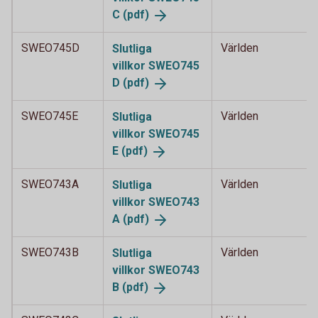
C
(pdf)
SWEO745D
Världen
Slutliga
villkor SWEO745
D
(pdf)
SWEO745E
Världen
Slutliga
villkor SWEO745
E
(pdf)
SWEO743A
Världen
Slutliga
villkor SWEO743
A
(pdf)
SWEO743B
Världen
Slutliga
villkor SWEO743
B
(pdf)