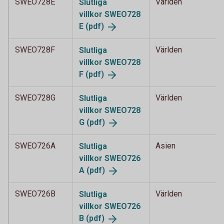
SWEO728E
Världen
Slutliga
villkor SWEO728
E
(pdf)
SWEO728F
Världen
Slutliga
villkor SWEO728
F
(pdf)
SWEO728G
Världen
Slutliga
villkor SWEO728
G
(pdf)
SWEO726A
Asien
Slutliga
villkor SWEO726
A
(pdf)
SWEO726B
Världen
Slutliga
villkor SWEO726
B
(pdf)