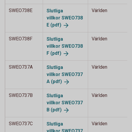
SWEO738E
Världen
Slutliga
villkor SWEO738
E
(pdf)
SWEO738F
Världen
Slutliga
villkor SWEO738
F
(pdf)
SWEO737A
Världen
Slutliga
villkor SWEO737
A
(pdf)
SWEO737B
Världen
Slutliga
villkor SWEO737
B
(pdf)
SWEO737C
Världen
Slutliga
villkor SWEO737