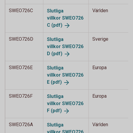
SWEO726C
Världen
Slutliga
villkor SWEO726
C
(pdf)
SWEO726D
Sverige
Slutliga
villkor SWEO726
D
(pdf)
SWEO726E
Europa
Slutliga
villkor SWEO726
E
(pdf)
SWEO726F
Europa
Slutliga
villkor SWEO726
F
(pdf)
SWEO726A
Världen
Slutliga
villkor SWEO726