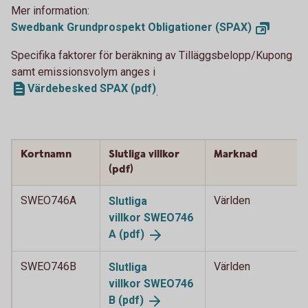
Mer information:
Swedbank Grundprospekt Obligationer
(SPAX)
Specifika faktorer för beräkning av Tilläggsbelopp/Kupong
samt emissionsvolym anges i
Värdebesked SPAX (pdf)
.
Kortnamn
Slutliga villkor
Marknad
(pdf)
SWEO746A
Världen
Slutliga
villkor SWEO746
A
(pdf)
SWEO746B
Världen
Slutliga
villkor SWEO746
B
(pdf)