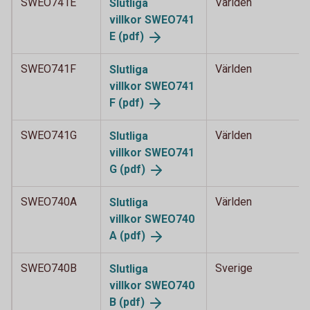
SWEO741E
Världen
Slutliga
villkor SWEO741
E
(pdf)
SWEO741F
Världen
Slutliga
villkor SWEO741
F
(pdf)
SWEO741G
Världen
Slutliga
villkor SWEO741
G
(pdf)
SWEO740A
Världen
Slutliga
villkor SWEO740
A
(pdf)
SWEO740B
Sverige
Slutliga
villkor SWEO740
B
(pdf)