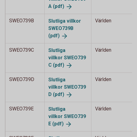
A
(pdf)
SWEO739B
Världen
Slutliga villkor
SWEO739B
(pdf)
SWEO739C
Världen
Slutliga
villkor SWEO739
C
(pdf)
SWEO739D
Världen
Slutliga
villkor SWEO739
D
(pdf)
SWEO739E
Världen
Slutliga
villkor SWEO739
E
(pdf)