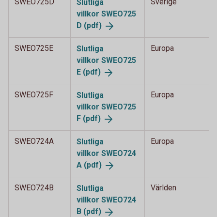
SWEO725D
Sverige
Slutliga
villkor SWEO725
D
(pdf)
SWEO725E
Europa
Slutliga
villkor SWEO725
E
(pdf)
SWEO725F
Europa
Slutliga
villkor SWEO725
F
(pdf)
SWEO724A
Europa
Slutliga
villkor SWEO724
A
(pdf)
SWEO724B
Världen
Slutliga
villkor SWEO724
B
(pdf)