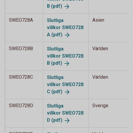
B
(pdf)
SWEO728A
Asien
Slutliga
villkor SWEO728
A
(pdf)
SWEO728B
Världen
Slutliga
villkor SWEO728
B
(pdf)
SWEO728C
Världen
Slutliga
villkor SWEO728
C
(pdf)
SWEO728D
Sverige
Slutliga
villkor SWEO728
D
(pdf)