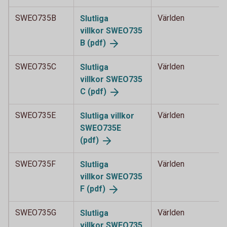
SWEO735B
Världen
Slutliga
villkor SWEO735
B
(pdf)
SWEO735C
Världen
Slutliga
villkor SWEO735
C
(pdf)
SWEO735E
Världen
Slutliga villkor
SWEO735E
(pdf)
SWEO735F
Världen
Slutliga
villkor SWEO735
F
(pdf)
SWEO735G
Världen
Slutliga
villkor SWEO735