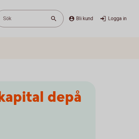
Sök
Bli kund
Logga in
kapital depå