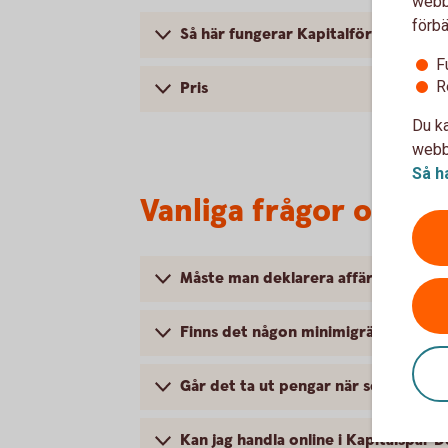
webbp
förbä
Så här fungerar Kapitalförsäkring d
F
R
Pris
Du ka
webbp
Så h
Vanliga frågor och s
Måste man deklarera affärerna?
Finns det någon minimigräns?
Går det ta ut pengar när som helst?
Kan jag handla online i Kapitalspar 