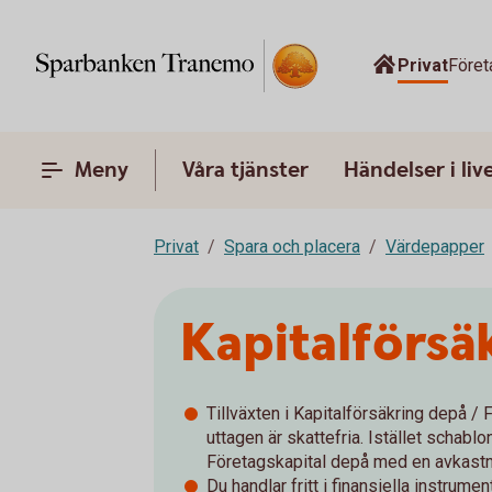
Privat
Föret
Meny
Våra tjänster
Händelser i liv
Privat
Spara och placera
Värdepapper
Kapitalförsä
Tillväxten i Kapitalförsäkring depå /
uttagen är skattefria. Istället schabl
Företagskapital depå med en avkastn
Du handlar fritt i finansiella instrum