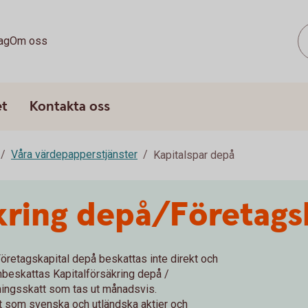
ag
Om oss
et
Kontakta oss
Våra värdepapperstjänster
Kapitalspar depå
kring depå/Företags
 Företagskapital depå beskattas inte direkt och
onbeskattas Kapitalförsäkring depå /
ingsskatt som tas ut månadsvis.
ent som svenska och utländska aktier och