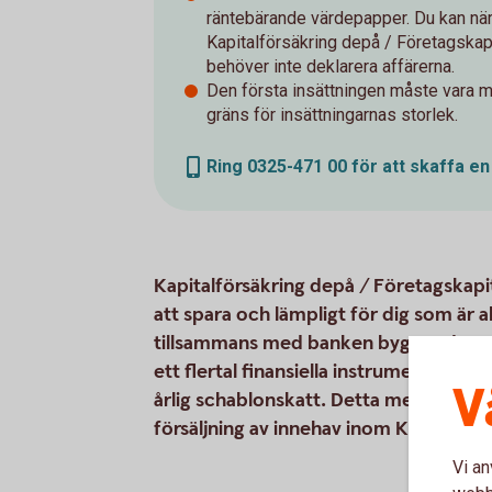
räntebärande värdepapper. Du kan när
Kapitalförsäkring depå / Företagskapi
behöver inte deklarera affärerna.
Den första insättningen måste vara mi
gräns för insättningarnas storlek.
Ring 0325-471 00 för att skaffa e
Kapitalförsäkring depå / Företagskapit
att spara och lämpligt för dig som är a
tillsammans med banken bygger du upp 
ett flertal finansiella instrument. I stä
V
årlig schablonskatt. Detta medför att 
försäljning av innehav inom Kapitalför
Vi an