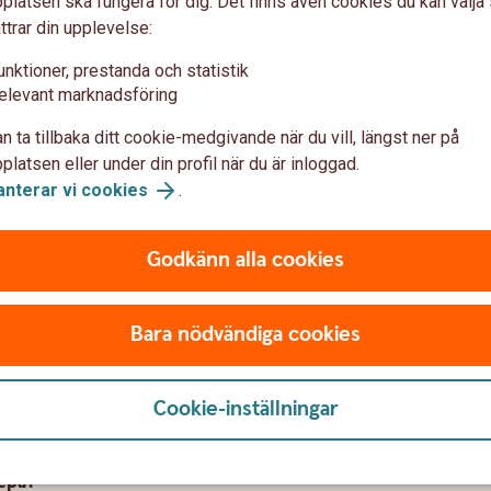
latsen ska fungera för dig. Det finns även cookies du kan välj
ttrar din upplevelse:
epå / Företagskapital depå
unktioner, prestanda och statistik
elevant marknadsföring
n ta tillbaka ditt cookie-medgivande när du vill, längst ner på
latsen eller under din profil när du är inloggad.
anterar vi cookies
.
var
Godkänn alla cookies
Bara nödvändiga cookies
Cookie-inställningar
Depå?