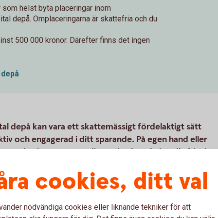
 som helst byta placeringar inom
tal depå. Omplaceringarna är skattefria och du
nst 500 000 kronor. Därefter finns det ingen
n depå
al depå kan vara ett skattemässigt fördelaktigt sätt
ktiv och engagerad i ditt sparande. På egen hand eller
en depå som passar dig. Sedan kan du handla fritt i
llet för kapitalbeskattning vid försäljning betalar du en
åra cookies, ditt val
du inte behöver deklarera för vinster och förluster vid
säkring depå / Företagskapital depå.
vänder nödvändiga cookies eller liknande tekniker för att