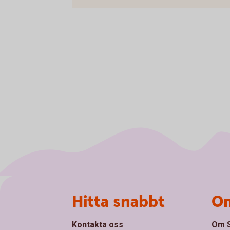
Sidfot
Hitta snabbt
Om
Kontakta oss
Om 