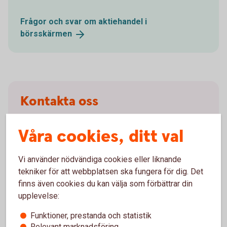
Frågor och svar om aktiehandel i
börsskärmen
Kontakta oss
Klagomål och reklamationer
Våra cookies, ditt val
Om du inte är
nöjd
Vi använder nödvändiga cookies eller liknande
tekniker för att webbplatsen ska fungera för dig. Det
finns även cookies du kan välja som förbättrar din
Om du har frågor
upplevelse:
Funktioner, prestanda och statistik
Kontakta oss om våra
värdepapperstjänster
Relevant marknadsföring