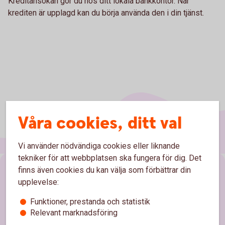
Kreditansökan gör du hos ditt lokala bankkontor. När
krediten är upplagd kan du börja använda den i din tjänst.
Våra cookies, ditt val
Vi använder nödvändiga cookies eller liknande
tekniker för att webbplatsen ska fungera för dig. Det
finns även cookies du kan välja som förbättrar din
Sidfot
Hitta snabbt
upplevelse:
Kontakta oss
Funktioner, prestanda och statistik
Relevant marknadsföring
Spärrhjälp