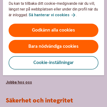
Du kan ta tillbaka ditt cookie-medgivande när du vill,
Hitta bankkontor
längst ner på webbplatsen eller under din profil när du
är inloggad.
Så hanterar vi cookies
.
Bli kund
Priser, räntor och kurser
Godkänn alla cookies
Om oss
Bara nödvändiga cookies
Om Sparbanken Tranemo
Cookie-inställningar
Samhällsengagemang
Hållbarhet
Jobba hos oss
Säkerhet och integritet