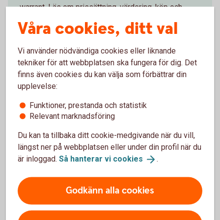
warrant. Läs om prissättning, värdering, köp och
försäljning av warranter.
Våra cookies, ditt val
Handel med
warranter
Vi använder nödvändiga cookies eller liknande
tekniker för att webbplatsen ska fungera för dig. Det
finns även cookies du kan välja som förbättrar din
Risker med warranter
upplevelse:
Investeringar på kapitalmarknaden kan medföra
Funktioner, prestanda och statistik
risker att helt eller delvis förlora det investerade
Relevant marknadsföring
kapitalet. Förutom traditionella risker föreligger
Du kan ta tillbaka ditt cookie-medgivande när du vill,
vissa specifika risker för warranter.
längst ner på webbplatsen eller under din profil när du
är inloggad.
Så hanterar vi
cookies
.
Risker med
warranter
Godkänn alla cookies
Analysverktyg för warranter