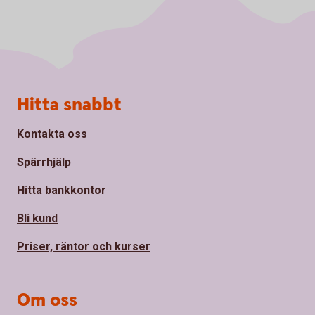
Sidfot
Hitta snabbt
Kontakta oss
Spärrhjälp
Hitta bankkontor
Bli kund
Priser, räntor och kurser
Om oss