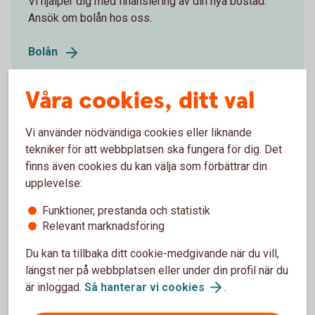
Vi hjälper dig med finansiering av din nya bostad.
Ansök om bolån hos oss.
Bolån
Våra cookies, ditt val
Juridik
Vi använder nödvändiga cookies eller liknande
Gör en kostnadsfri behovsanalys och få svar på
tekniker för att webbplatsen ska fungera för dig. Det
frågan vad som händer om du skulle bli sambo,
finns även cookies du kan välja som förbättrar din
separera eller avlida.
upplevelse:
Gör en
behovsanalys
Funktioner, prestanda och statistik
Relevant marknadsföring
Du kan ta tillbaka ditt cookie-medgivande när du vill,
Eget företag
längst ner på webbplatsen eller under din profil när du
är inloggad.
Så hanterar vi
cookies
.
Är du på väg att pensionera dig och vill avveckla ditt
företag? Eller tvärtom, känner du att du får tid att