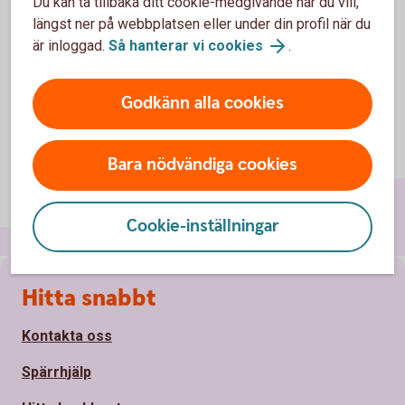
Du kan ta tillbaka ditt cookie-medgivande när du vill,
längst ner på webbplatsen eller under din profil när du
är inloggad.
Så hanterar vi cookies
.
Godkänn alla cookies
Bara nödvändiga cookies
Cookie-inställningar
Sidfot
Hitta snabbt
Kontakta oss
Spärrhjälp