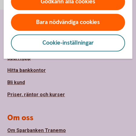
Godkänn alla cookies
Bara nödvändiga cookies
Sidfot
Hitta snabbt
Cookie-inställningar
Kontakta oss
Spärrhjälp
Hitta bankkontor
Bli kund
Priser, räntor och kurser
Om oss
Om Sparbanken Tranemo