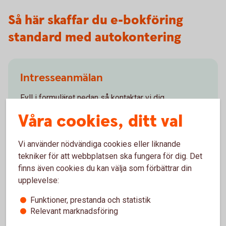
Så här skaffar du e-bokföring
standard med autokontering
Intresseanmälan
Fyll i formuläret nedan så kontaktar vi dig.
Våra cookies, ditt val
Intresseanmälan
(speedledger.se)
Vi använder nödvändiga cookies eller liknande
tekniker för att webbplatsen ska fungera för dig. Det
finns även cookies du kan välja som förbättrar din
upplevelse:
Besök oss
Funktioner, prestanda och statistik
Välkommen till ett av våra kontor så hjälper vi dig.
Relevant marknadsföring