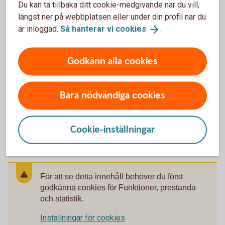
Du kan ta tillbaka ditt cookie-medgivande när du vill,
Hitta ditt
bankkontor
längst ner på webbplatsen eller under din profil när du
är inloggad.
Så hanterar vi
cookies
.
Godkänn alla cookies
Ring oss
Ring oss för att få hjälp med företagets affärer.
Bara nödvändiga cookies
Ring 0771-33 44 33
Cookie-inställningar
För att se detta innehåll behöver du först
godkänna cookies för Funktioner, prestanda
och statistik.
Inställningar för cookies