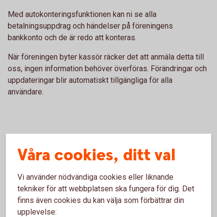
Med autokonteringsfunktionen kan ni se alla
betalningsuppdrag och händelser på föreningens
bankkonto och de är redo att konteras.
När föreningen byter kassör räcker det att anmäla detta till
oss, ingen information behöver överföras. Förändringar och
uppdateringar blir automatiskt tillgängliga för alla
användare.
e-bokföring Skog- och Lantbruk
Våra cookies, ditt val
Med e-bokföring Skog- och Lantbruk kan du sköta
Vi använder nödvändiga cookies eller liknande
företagets bokföring direkt i internetbanken.
tekniker för att webbplatsen ska fungera för dig. Det
finns även cookies du kan välja som förbättrar din
e-bokföring Skog- och Lantbruk passar alla skogs- och
upplevelse:
lantbruk som gör sina leverantörsbetalningar via