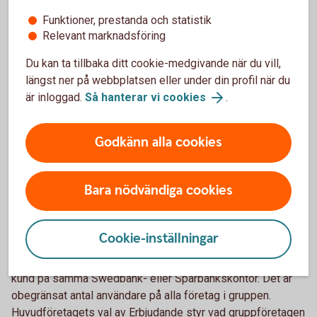
internetbanken. Systemet har bra funktioner för lantbrukare
Funktioner, prestanda och statistik
och har flera tilläggstjänster. Ett exempel är fakturering med
Relevant marknadsföring
kundreskontra. När du fakturerar förs uppgifterna in i
bokföringen, och när du får betalt prickas inbetalningen av i
Du kan ta tillbaka ditt cookie-medgivande när du vill,
din kundreskontra.
längst ner på webbplatsen eller under din profil när du
är inloggad.
Så hanterar vi cookies
.
Godkänn alla cookies
e-bokföring Grupplicens
Bara nödvändiga cookies
För dig som driver flera företag finns möjligheten att teckna
en grupplicens för e-bokföring för upp till åtta företag.
Grupplicensen gäller bara för företag inom samma
Cookie-inställningar
företagsgrupp, det vill säga samma ägare/ägarstruktur på
alla företag i gruppen. Alla företag i gruppen måste vara
kund på samma Swedbank- eller Sparbankskontor. Det är
obegränsat antal användare på alla företag i gruppen.
Huvudföretagets val av Erbjudande styr vad gruppföretagen