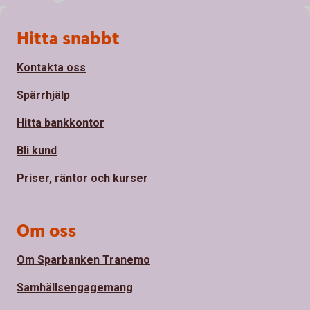
Sidfot
Hitta snabbt
Kontakta oss
Spärrhjälp
Hitta bankkontor
Bli kund
Priser, räntor och kurser
Om oss
Om Sparbanken Tranemo
Samhällsengagemang