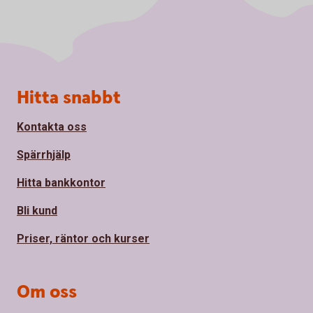
Sidfot
Hitta snabbt
Kontakta oss
Spärrhjälp
Hitta bankkontor
Bli kund
Priser, räntor och kurser
Om oss