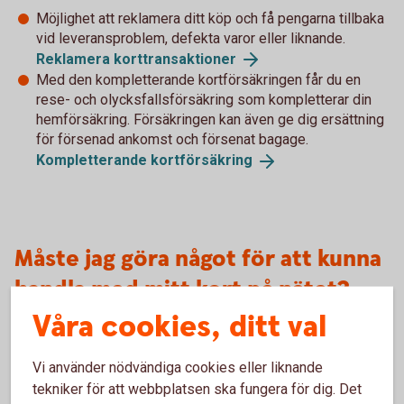
Möjlighet att reklamera ditt köp och få pengarna tillbaka
vid leveransproblem, defekta varor eller liknande.
Reklamera
korttransaktioner
Med den kompletterande kortförsäkringen får du en
rese- och olycksfallsförsäkring som kompletterar din
hemförsäkring. Försäkringen kan även ge dig ersättning
för försenad ankomst och försenat bagage.
Kompletterande
kortförsäkring
Måste jag göra något för att kunna
handla med mitt kort på nätet?
Våra cookies, ditt val
Bankkort Business
Vi använder nödvändiga cookies eller liknande
Nya företagskort distribueras med internetköp påslaget.
tekniker för att webbplatsen ska fungera för dig. Det
För att kortinnehavaren ska kunna använda sitt kort på nätet