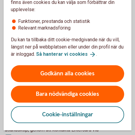
finns även cookies du kan välja som förbättrar din
behöver kortet först aktiveras. Om företaget har
upplevelse:
internetbank görs det där, annars via en första transaktion i
butik eller i någon av bankomats automater.
Funktioner, prestanda och statistik
Relevant marknadsföring
Skulle ni inte vilja ha företagskortet öppet för internetköp
kan en behörig användare gå in och ändra det i
Du kan ta tillbaka ditt cookie-medgivande när du vill,
internetbanken för företag.
längst ner på webbplatsen eller under din profil när du
är inloggad.
Så hanterar vi
cookies
.
Betalkort företag
Godkänn alla cookies
När du får ditt kort är det öppet för internetköp.
Behörig kontaktperson/firmatecknare kontaktar Entercard
via business.card@entercard.com för att både öppna eller
Bara nödvändiga cookies
stänga den anställdes kort för internetköp, kontantuttag och
utlandsköp.
Cookie-inställningar
Kortinnehavare av Betalkort Företag har möjlighet att öppna
och stänga sitt kort för internetköp, kontantuttag och
utlandsköp, genom att kontakta Entercard via