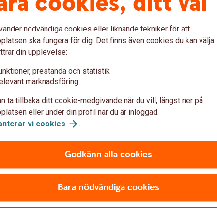
åra cookies, ditt val
Använd ditt företagskort
säkert
Beta
vänder nödvändiga cookies eller liknande tekniker för att
latsen ska fungera för dig. Det finns även cookies du kan välj
ttrar din upplevelse:
Nu kan du ansluta
Be
unktioner, prestanda och statistik
elevant marknadsföring
kortet till Fidesmo
Pa
n ta tillbaka ditt cookie-medgivande när du vill, längst ner på
Pay
latsen eller under din profil när du är inloggad.
Har d
anterar vi
cookies
.
siness
Busin
Med Fidesmo Pay kan du enkelt ansluta ditt
mer på
bankkort Business till wearables, till
a
Sam
Godkänn alla cookies
exempel en klocka, ring eller armband och
betala i fysisk butik.
Bara nödvändiga cookies
Läs mer om hur du
ansluter