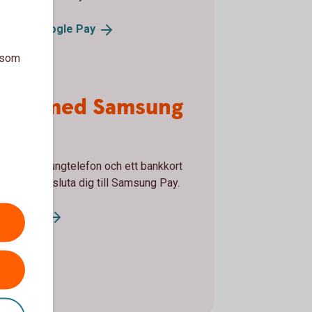
la med Google
Pay
a som
tala med Samsung
y
u en Samsungtelefon och ett bankkort
ess kan ansluta dig till Samsung Pay.
sung
Pay