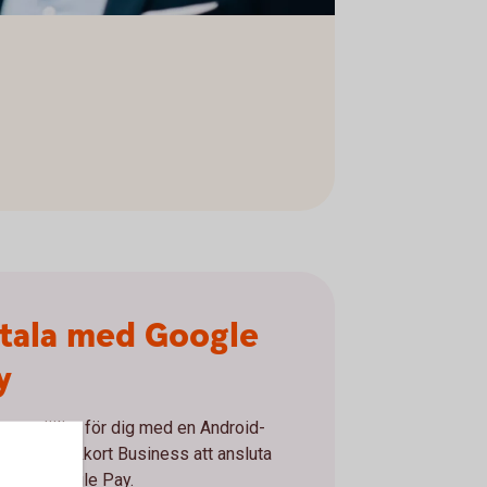
tala med Google
y
r nu möjligt för dig med en Android-
on och bankkort Business att ansluta
ort till Google Pay.