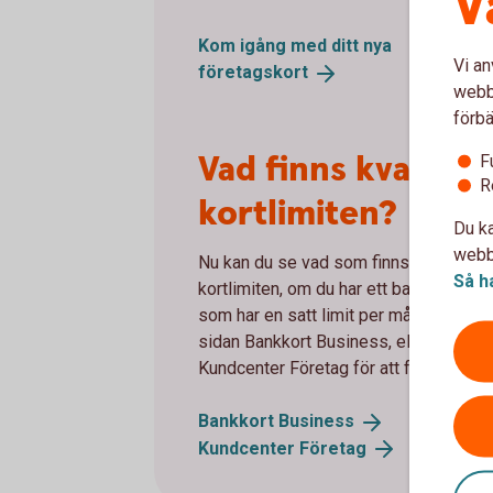
V
Kom igång med ditt nya
Vi an
företagskort
webbp
förbä
Vad finns kvar av
F
R
kortlimiten?
Du ka
webbp
Nu kan du se vad som finns kvar av
Så h
kortlimiten, om du har ett bankkort Bu
som har en satt limit per månad. Läs 
sidan Bankkort Business, eller kontakt
Kundcenter Företag för att få hjälp.
Bankkort
Business
Kundcenter
Företag