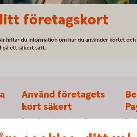
ditt företagskort
Här hittar du information om hur du använder kortet och
på ett säkert sätt.
a
Använd företagets
Be
kort säkert
Pa
Att handla med kort är tryggt, förutsatt att
Det ä
öra
du hanterar företagets kort och koder på ett
telef
rt.
säkert sätt. Läs om vad du bör tänka på.
ditt k