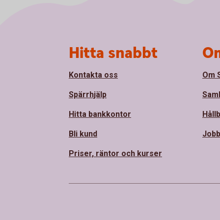
Sidfot
Hitta snabbt
Om
Kontakta oss
Om 
Spärrhjälp
Sam
Hitta bankkontor
Håll
Bli kund
Jobb
Priser, räntor och kurser