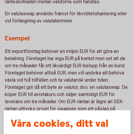
ränteskillnaden mellan valutorna som handlas.
En valutaswap används främst för likviditetshantering eller
vid förlängning av valutaterminer
Exempel
Ett exportföretag behöver en miljon EUR för att göra en
betalning. Företaget har inga EUR på kontot men vet att de
om tre månader får ett likvärdigt EUR-belopp från en kund.
Företaget behöver alltså EUR, men vill undvika att behöva
växla vid två tillfällen och ta valutarisk under tiden.
Företaget gör då ett byte av valutor, dvs. en valutaswap. De
köper EUR till avistakurs och säljer samtidigt EUR för
leverans om tre månader. Om EUR-räntan är lägre än SEK-
räntan uttrycks priset för swappen som ett påslag på
avistakursen. Ett importbolag kan använda en valutaswap
Våra cookies, ditt val
på samma sätt men där de säljer valuta idag och köper i
framtiden.