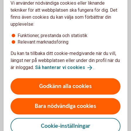
Vi använder nödvändiga cookies eller liknande
tekniker för att webbplatsen ska fungera för dig. Det
Tips och råd
finns även cookies du kan välja som förbättrar din
upplevelse:
Ett ramavtal tecknas med banken.
Varje valutaswap skräddarsys med avseende på
Funktioner, prestanda och statistik
nominellt belopp, start och slutdag.
Relevant marknadsföring
Valutaexponeringen kan förändras under tiden enligt
önskemål (till rådande marknadspris).
Du kan ta tillbaka ditt cookie-medgivande när du vill,
Valutaswap kan göras genom tjänsten FX Trade, över
längst ner på webbplatsen eller under din profil när du
telefon eller via din bankkontakt
är inloggad.
Så hanterar vi
cookies
.
FX
Trade
Godkänn alla cookies
Pris
Bara nödvändiga cookies
Cookie-inställningar