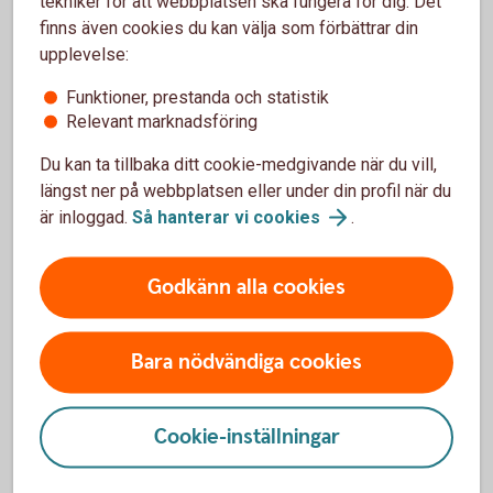
tekniker för att webbplatsen ska fungera för dig. Det
finns även cookies du kan välja som förbättrar din
För överblick och affärer, dygnet runt, världen
upplevelse:
över
Funktioner, prestanda och statistik
Relevant marknadsföring
Du kan ta tillbaka ditt cookie-medgivande när du vill,
längst ner på webbplatsen eller under din profil när du
För att se detta innehåll behöver du först
är inloggad.
Så hanterar vi
cookies
.
godkänna cookies för Funktioner, prestanda
och statistik.
Godkänn alla cookies
Inställningar för cookies
Bara nödvändiga cookies
Cookie-inställningar