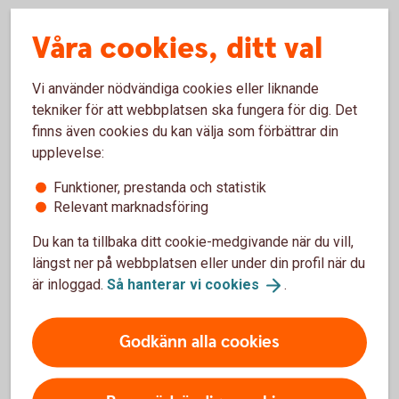
Våra cookies, ditt val
Pay Classic – fysisk betalterminal
Vi använder nödvändiga cookies eller liknande
tekniker för att webbplatsen ska fungera för dig. Det
Kortinlösen
finns även cookies du kan välja som förbättrar din
Betalterminal
upplevelse:
Visa, Mastercard, American Express och andra
vanliga kort
Funktioner, prestanda och statistik
Apple Pay, Google Pay och Samsung Pay
Relevant marknadsföring
24 timmars utbytesservice
Support alla dagar
Du kan ta tillbaka ditt cookie-medgivande när du vill,
36 månaders bindningstid (välj12 eller 24
längst ner på webbplatsen eller under din profil när du
månader mot en extra kostnad)
är inloggad.
Så hanterar vi
cookies
.
Från 199 kr/mån + 0,79 %/transaktion
Godkänn alla cookies
Kortterminal och
betalterminal