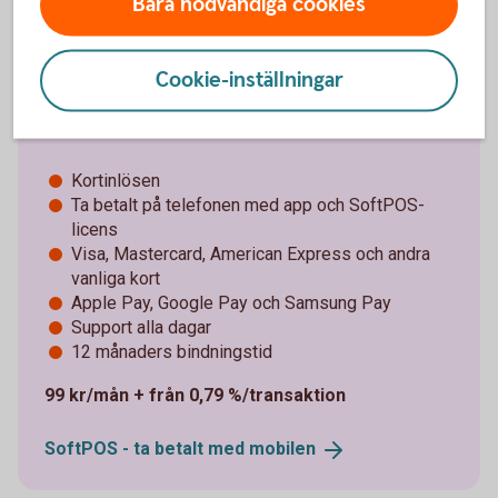
Bara nödvändiga cookies
Cookie-inställningar
Pay Trend – gör din telefon till
betalterminal
Kortinlösen
Ta betalt på telefonen med app och SoftPOS-
licens
Visa, Mastercard, American Express och andra
vanliga kort
Apple Pay, Google Pay och Samsung Pay
Support alla dagar
12 månaders bindningstid
99 kr/mån + från 0,79 %/transaktion
SoftPOS - ta betalt med
mobilen