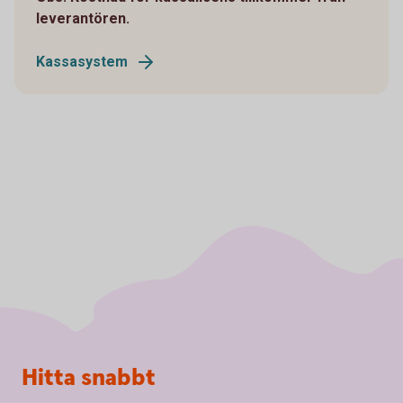
leverantören.
Kassasystem
Sidfot
Hitta snabbt